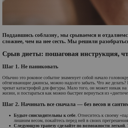
Поддавшись соблазну‚ мы срываемся и отдаляемся
сложнее, чем на нее сесть. Мы решили разобраться
Срыв диеты: пошаговая инструкция, чт
Шаг 1. Не паниковать
Обычно это роковое событие знаменует собой начало головокру
обтягивающие джинсы, можно надолго забыть. Что же делать? П
чреват катастрофой для фигуры. Мало того, он может никак на н
жизни, и постараться как можно быстрее вернуться из «диетиче
Шаг 2. Начинать все сначала — без весов и санти
Будьте снисходительны к себе
. Отнеситесь к своему «па
лишним весом, покайтесь перед ней в своих прегрешениях
Следующую трапезу сделайте по возможности легкой
.