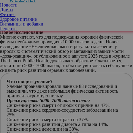
KIZ 25 ЛЕТ
улучшения здоровья. Время для продвижения устройства было
Новости
идеальным: после Олимпиады-1964 в Токио начался тренд на
Диеты
спорт и здоровый образ жизни. Маркетологи шагомера
Фитнес
запустили рекламную кампанию с лозунгом «Давайте проходить
Здоровое питание
10 000 шагов в день!» С тех пор идея о пользе 10 000 шагов
Витамины и добавки
распространилась и стала популярной во всем мире.
Рецепты
Новое исследование
Многие считают, что для поддержания хорошей физической
формы необходимо проходить 10 000 шагов в день. Новое
исследование «Ежедневные шаги и результаты лечения у
взрослых: систематический обзор и метаанализ зависимости
«доза-реакция», опубликованное в августе 2025 года в журнале
The Lancet Public Health, доказывает обратное. Оказывается,
достаточно 5000–7000 шагов, чтобы почувствовать себя лучше и
снизить риск развития серьезных заболеваний.
Что говорят ученые?
Ученые проанализировали данные 88 исследований и
выяснили, что даже небольшая физическая активность
приносит огромную пользу.
Преимущества 5000–7000 шагов в день:
Снижение риска смерти от любых причин на 47%.
Снижение риска сердечно-сосудистых заболеваний на
25%.
Снижение риска смерти от рака на 37%.
Снижение риска развития диабета 2 типа на 14%.
Снижение риска деменции на 38%.