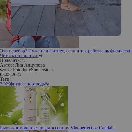
Это перебор? Нужен ли фитнес, если и так работаешь физически
Читать полностью
Поделиться:
Автор:
Яна Анцупова
Фото: Fotodom/Shutterstock
03.08.2025
Теги:
ЗОЖ
фитнес
спорт
ходьба
Бьюти-помощник: новая эссенция Vinoperfect от Caudalie