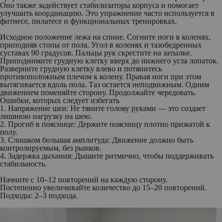
Оно также задействует стабилизаторы корпуса и помогает
улучшить координацию. Это упражнение часто используется в
фитнесе, пилатесе и функциональных тренировках.
Исходное положение лежа на спине. Согните ноги в коленях,
приподняв стопы от пола. Угол в коленях и тазобедренных
суставах 90 градусов. Пальцы рук скрестите на затылке.
Приподнимите грудную клетку вверх до нижнего угла лопаток.
Разверните грудную клетку влево и потянитесь
противоположным плечом к колену. Правая ноги при этом
вытягивается вдоль пола. Таз остается неподвижным. Одним
движением поменяйте сторону. Продолжайте чередовать.
Ошибки, которых следует избегать
1. Напряжение шеи: Не тяните голову руками — это создает
лишнюю нагрузку на шею.
2. Прогиб в пояснице: Держите поясницу плотно прижатой к
полу.
3. Слишком большая амплитуда: Движение должно быть
контролируемым, без рывков.
4. Задержка дыхания: Дышите ритмично, чтобы поддерживать
стабильность.
Начните с 10–12 повторений на каждую сторону.
Постепенно увеличивайте количество до 15–20 повторений.
Подходы: 2–3 подхода.