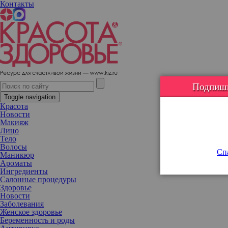
Контакты
Как получить стальной пресс: 6 упражнений и советы от
фитнес-тренера
Подпишис
Toggle navigation
Красота
Новости
Макияж
Лицо
Тело
Волосы
Спа
Маникюр
Ароматы
Ингредиенты
Салонные процедуры
Здоровье
Новости
Заболевания
Женское здоровье
Беременность и роды