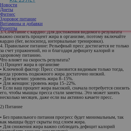
KIZ 25 ЛЕТ
пресс) и поперечных мышц (глубокий стабилизирующий слой).
Новости
Общие рекомендации:
Диеты
1. Регулярность: Тренируйте пресс 2–3 раза в неделю, давая
Фитнес
мышцам время на восстановление.
Здоровое питание
2. Контроль техники: Избегайте рывков и чрезмерной нагрузки
Витамины и добавки
на спину.
Рецепты
3. Сочетание с кардио: Для достижения видимого результата
важно снизить процент жира в организме, поэтому включайте
кардио (бег, велосипед, интервальные тренировки).
4. Правильное питание: Рельефный пресс достигается не только
за счет упражнений, но и благодаря дефициту калорий и
здоровому питанию.
Что влияет на скорость результата?
1) Процент жира в организме
• Ключевой фактор: Пресс становится видимым только тогда,
когда уровень подкожного жира достаточно низкий.
• Для мужчин: уровень жира 8–15%.
• Для женщин: уровень жира 15–22%.
• Если ваш процент жира высокий, сначала потребуется снизить
его, чтобы мышцы пресса стали заметны. Это может занять
несколько месяцев, даже если вы активно качаете пресс.
2) Питание
• Без правильного питания прогресс будет минимальным, так
как мышцы будут скрыты под слоем жира.
• Для снижения жира важно соблюдать дефицит калорий