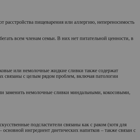
уют расстройства пищеварения или аллергию, непереносимость
бегать всем членам семьи. В них нет питательной ценности, в
шковые или немолочные жидкие сливки также содержат
ах связаны с целым рядом проблем, включая патологии
й или заменить немолочные сливки миндальными, кокосовыми,
кусственные подсластители связаны как с раком (хотя для
– основной ингредиент диетических напитков – также связан с