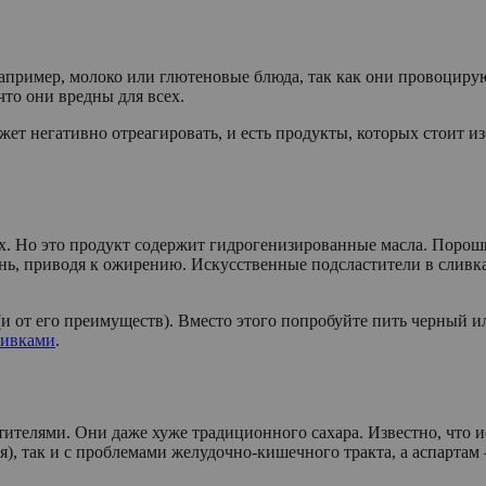
например, молоко или глютеновые блюда, так как они провоцир
что они вредны для всех.
жет негативно отреагировать, и есть продукты, которых стоит из
ых. Но это продукт содержит гидрогенизированные масла. Поро
нь, приводя к ожирению. Искусственные подсластители в сливк
е (и от его преимуществ). Вместо этого попробуйте пить черны
ливками
.
телями. Они даже хуже традиционного сахара. Известно, что ис
, так и с проблемами желудочно-кишечного тракта, а аспартам 