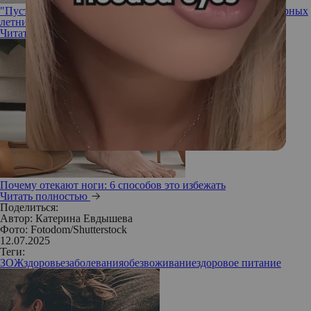
"Пусть они будут хотя бы другого цвета": какие два популярных
летних предмета одежды не рекомендуется носить в жару
Читать полностью
Почему отекают ноги: 6 способов это избежать
Читать полностью
Поделиться:
Автор:
Катерина Евдышева
Фото: Fotodom/Shutterstock
12.07.2025
Теги:
ЗОЖ
здоровье
заболевания
обезвоживание
здоровое питание