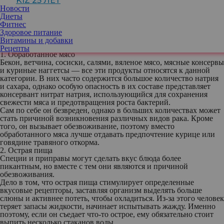
KIZ 25 ЛЕТ
забывают: по данным свежего опроса, около 47% взрослых не
Новости
выпивают нужного количества воды в день.
Диеты
Из-за этого возникает серьезная угроза для здоровья человека:
Фитнес
повышается риск развития хронических заболеваний, проблем с
Здоровое питание
сердечно-сосудистой системой и почками, а также сокращается
Витамины и добавки
продолжительность жизни.
Рецепты
1. Обработанное мясо
Бекон, ветчина, сосиски, салями, вяленое мясо, мясные консервы
и куриные наггетсы — все эти продукты относятся к данной
категории. В них часто содержится большое количество натрия
и сахара, однако особую опасность в их составе представляет
консервант нитрат натрия, использующийся для сохранения
свежести мяса и предотвращения роста бактерий.
Сам по себе он безвреден, однако в больших количествах может
стать причиной возникновения различных видов рака. Кроме
того, он вызывает обезвоживание, поэтому вместо
обработанного мяса лучше отдавать предпочтение курице или
говядине травяного откорма.
2. Острая пища
Специи и приправы могут сделать вкус блюда более
пикантным, но вместе с тем они являются и причиной
обезвоживания.
Дело в том, что острая пища стимулирует определенные
вкусовые рецепторы, заставляя организм выделять больше
слюны и активнее потеть, чтобы охладиться. Из-за этого человек
теряет запасы жидкости, начинает испытывать жажду. Именно
поэтому, если он съедает что-то острое, ему обязательно стоит
выпить несколько стаканов воды.