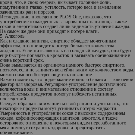
крови, что, в свою очередь, вызывает головные боли,
помутнение в глазах, усталость, потерю веса и замедление
заживления ран и порезов.
Исследование, проведенное PLOS One, показало, что
употребление охлажденных газированных напитков, а также
соков и энергетиков создает лишь видимость утоления жажды.
На самом же деле они приводят к потере влаги.
5. Алкоголь
Как и сладкие напитки, спиртное обладает мочегонным
эффектом, что приводит к потере большего количества
жидкости. Если пить алкоголь на голодный желудок, они будут
еще быстрее попадать в кровоток и вызывать обезвоживание в
очень короткий срок.
Вода вымывается из организма намного быстрее спиртного,
поэтому, если не запивать коктейли таким же количеством воды,
можно намного быстрее ощутить опьянение.
Важно помнить, что поддержание водного баланса — ключевой
фактор для здоровья. Регулярное употребление достаточного
количества воды и внимательное отношение к составу
потребляемых продуктов помогут избежать негативных
последствий.
Следует обращать внимание на свой рацион и учитывать, что
некоторые продукты могут усиливать потерю жидкости.
Умеренность в употреблении соков с высоким содержанием
сахара, кофеиносодержащих напитков, алкоголя, а также
осторожное отношение к некоторым видам переработанного
мяса помогут сохранить здоровье и предотвратить
обезвоживание.