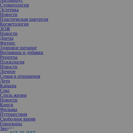
Антивирус
Стоматология
Эстетика
Новости
Пластическая хирургия
Косметология
ЗОЖ
Новости
Диеты
Фитнес
Здоровое питание
Витамины и добавки
Рецепты
Психология
Новости
Личное
Семья и отношения
Дети
Карьера
Секс
В жару крайне необходимо следить за тем, чтобы организм
Стиль жизни
получал достаточное количество жидкости. Для этого стоит
Новости
пересмотреть свой рацион.
Книги
Когда погода за окном бьет все температурные рекорды,
Фильмы
необходимо особенно внимательно отнестись к своему
Путешествия
здоровью. В жару не стоит забывать о нескольких вещах: о
Свободное время
солнцезащитном креме, головном уборе и поддержании
Гороскопы
оптимального баланса воды в организме. Если с двумя первыми
Звезды
правилами многие хорошо знакомы, то о третьем часто