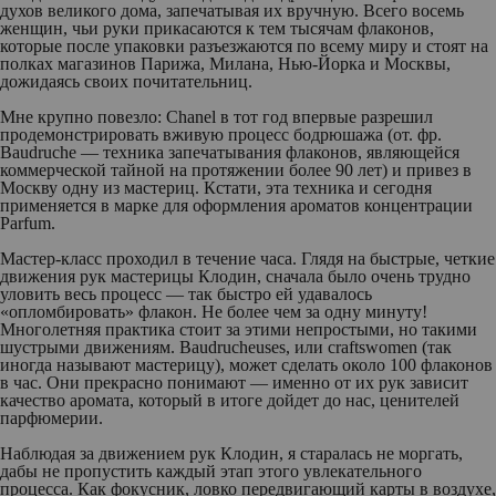
духов великого дома, запечатывая их вручную. Всего восемь
женщин, чьи руки прикасаются к тем тысячам флаконов,
которые после упаковки разъезжаются по всему миру и стоят на
полках магазинов Парижа, Милана, Нью-Йорка и Москвы,
дожидаясь своих почитательниц.
Мне крупно повезло: Chanel в тот год впервые разрешил
продемонстрировать вживую процесс бодрюшажа (от. фр.
Baudruche — техника запечатывания флаконов, являющейся
коммерческой тайной на протяжении более 90 лет) и привез в
Москву одну из мастериц. Кстати, эта техника и сегодня
применяется в марке для оформления ароматов концентрации
Parfum.
Мастер-класс проходил в течение часа. Глядя на быстрые, четкие
движения рук мастерицы Клодин, сначала было очень трудно
уловить весь процесс — так быстро ей удавалось
«опломбировать» флакон. Не более чем за одну минуту!
Многолетняя практика стоит за этими непростыми, но такими
шустрыми движениям. Baudrucheuses, или craftswomen (так
иногда называют мастерицу), может сделать около 100 флаконов
в час. Они прекрасно понимают — именно от их рук зависит
качество аромата, который в итоге дойдет до нас, ценителей
парфюмерии.
Наблюдая за движением рук Клодин, я старалась не моргать,
дабы не пропустить каждый этап этого увлекательного
процесса. Как фокусник, ловко передвигающий карты в воздухе,