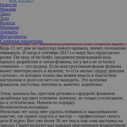
KIZ 25 ЛЕТ
средств. Не будем ходить далеко, обращаясь к искусству мэтров,
Новости
великого Рене Лалик или знаменитого на весь свет Фаберже, а
Макияж
вернемся в наше время, наши дни и вспомним флакон для духов
Лицо
Gabrielle Chanel. Чтобы его придумать, конструкторы потратили
Тело
не один год, ведь пузырек должен был одновременно
Волосы
подчеркнуть преемственность уже имеющимся знаменитым
Маникюр
формам флаконов модного дома и в то же время показать
Ароматы
качественный современный скачок в дизайнерском исполнении
Ингредиенты
новой модели. Труд был колоссальным — целое архитектурное
Салонные процедуры
бюро несколько лет занималось решением этой сложной задачи.
Ведь 13 лет дом не выпускал нового аромата, значит, положение
обязывало. И когда в сентябре 2017-го миру был представлен
ролик The story of the bottle, продемонстрировавший весь
процесс разработки и литья флакона, ни у кого не осталось
сомнения — это шедевр. Если конструктивная форма флакона
может заинтересовать и мужчин, то есть милые сердцу девушек
«детали», от которых только мы можем впасть в благостное
настроение и долго из него не выходить. Это колпачки
флаконов, кисточки, ниточки и, конечно, коробочки.
Этим, казалось бы, простым деталям в гардеробе флаконов
дизайнеры уделяют огромное значение, не только утилитарное,
но и эстетическое. Начнем по порядку.
Великолепная восьмерка
Несколько лет назад мне удалось побывать в заколдованном
царстве, где правит красота и мастер — профессионал своего
дела Клодин. Вот уже более 30 лет она и еще семь мастериц на
заводах Chanel колдуют над каждым драгоценным флакончиком