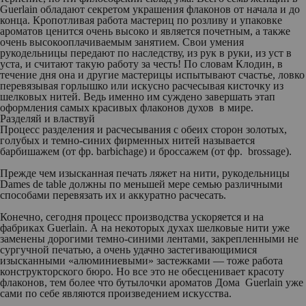
Guerlain обладают секретом украшения флаконов от начала и до
конца. Кропотливая работа мастериц по розливу и упаковке
ароматов ценится очень высоко и является почетным, а также
очень высокооплачиваемым занятием. Свои умения
рукодельницы передают по наследству, из рук в руки, из уст в
уста, и считают такую работу за честь! По словам Клодин, в
течение дня она и другие мастерицы испытывают счастье, ловко
перевязывая горлышко или искусно расчесывая кисточку из
шелковых нитей. Ведь именно им суждено завершать этап
оформления самых красивых флаконов духов в мире.
Разделяй и властвуй
Процесс разделения и расчесывания с обеих сторон золотых,
голубых и темно-синих фирменных нитей называется
барбишажем (от фр. barbichage) и броссажем (от фр. brossage).
Прежде чем изысканная печать ляжет на нити, рукодельницы
Dames de table должны по меньшей мере семью различными
способами перевязать их и аккуратно расчесать.
Конечно, сегодня процесс производства ускоряется и на
фабриках Guerlain. А на некоторых духах шелковые нити уже
заменены дорогими темно-синими лентами, закрепленными не
сургучной печатью, а очень удачно застегивающимися
изысканными «алюминиевыми» застежками — тоже работа
конструкторского бюро. Но все это не обесценивает красоту
флаконов, тем более что бутылочки ароматов Дома Guerlain уже
сами по себе являются произведением искусства.