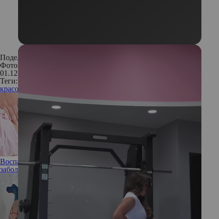
Поделиться:
Фото: Legion Media
01.12.2018
Теги:
красота
аромат
парфюмерия
парфюм
упаковка
Воспаление кишечника у детей: как сегодня лечат это
заболевание