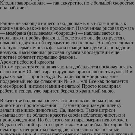
Клодин завораживала — так аккуратно, но с большой скоростью
она работает!
Раннее не знающая ничего о бодрюшаже, я в итоге пришла к
пониманию, как же все происходит. Намоченная рисовая бумага
— мембрана (называемая «бодрюш») — накладывается на
горлышко и пробку флакона. После этого она фиксируется с
помощью двух нитей перламутрового хлопка. Это обеспечивает
полную герметичность флакона и защищает духи от попадания
воздуха. Высыхающая рисовая бумага впоследствии еще
плотнее облегает горлышко флакона.
Аромат небесной красоты
Потом срезается ее лишняя часть и добавляется восковая печать
с логотипом Chanel, гарантирующая оригинальность духов. И в
руках у вас — просто чудо! Клодин запломбировала мне
подаренный ею же флакончик № 5 в 1 мл! Все как полагается —
с мембраной, нитями и мини-печатью! Просто ювелирная
работа и теперь уже раритет, бережно хранимый мною.
В качестве бодрюша ранее часто использовали материалы
животного происхождения — газонепроницаемую пленку
делали из кишок животных. Да, именно. Такие штрихи
«выпадают» из области красоты своей неблагозвучностью и
происхождением. Но без этого мир парфюмерии невозможен.
Ведь и небесной красоты аромат жасмина не был бы хорош без
некоторых неприятных аккордов, относящих нас в явный
животный мир. А чтобы парфюмеру сделать приятный ягодный