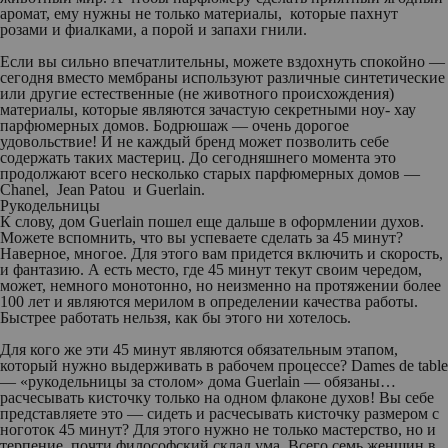
аромат, ему нужны не только материалы, которые пахнут
розами и фиалками, а порой и запахи гнили.
Если вы сильно впечатлительны, можете вздохнуть спокойно —
сегодня вместо мембраны используют различные синтетические
или другие естественные (не животного происхождения)
материалы, которые являются зачастую секретными ноу- хау
парфюмерных домов. Бодрюшаж — очень дорогое
удовольствие! И не каждый бренд может позволить себе
содержать таких мастериц. До сегодняшнего момента это
продолжают всего несколько старых парфюмерных домов —
Chanel, Jean Patou и Guerlain.
Рукодельницы
К слову, дом Guerlain пошел еще дальше в оформлении духов.
Можете вспомнить, что вы успеваете сделать за 45 минут?
Наверное, многое. Для этого вам придется включить и скорость,
и фантазию. А есть место, где 45 минут текут своим чередом,
может, немного монотонно, но неизменно на протяжении более
100 лет и являются мерилом в определении качества работы.
Быстрее работать нельзя, как бы этого ни хотелось.
Для кого же эти 45 минут являются обязательным этапом,
который нужно выдерживать в рабочем процессе? Dames de table
— «рукодельницы за столом» дома Guerlain — обязаны…
расчесывать кисточку только на одном флаконе духов! Вы себе
представляете это — сидеть и расчесывать кисточку размером с
ноготок 45 минут? Для этого нужно не только мастерство, но и
терпение, почти философский склад ума. Всего семь женщин в