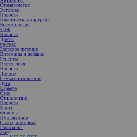
Антивирус
Стоматология
Эстетика
Новости
Пластическая хирургия
Косметология
ЗОЖ
Новости
Диеты
Фитнес
Здоровое питание
Витамины и добавки
Рецепты
Психология
Новости
Личное
Семья и отношения
Дети
Карьера
Секс
Стиль жизни
Новости
Книги
Фильмы
Путешествия
Свободное время
Гороскопы
разработки красивых флаконов для духов парфюмерные марки и
Звезды
модные дома не тратят ни сил, ни времени, ни тем более