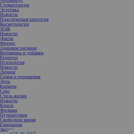
Антивирус
Стоматология
Эстетика
Новости
Пластическая хирургия
Косметология
ЗОЖ
Новости
Диеты
Фитнес
Здоровое питание
Витамины и добавки
Рецепты
Психология
Новости
Личное
Семья и отношения
Дети
Карьера
Секс
В век вирусных трендов и сомнительных лайфхаков
Стиль жизни
справедливо отметить, что не всё, что поднимается на вершину
Новости
популярности, в конечном итоге оправдывает ожидания. В то же
Книги
время, ингредиенты для ухода за кожей, которые играют важную
Фильмы
роль, не всегда получают должное внимание. Возьмем, к
Путешествия
примеру, пантенол.
Свободное время
Гороскопы
Если ваша кожа постоянно кажется сухой или стянутой, велика
Звезды
вероятность, что она нуждается в пантеноле. Пантенол,