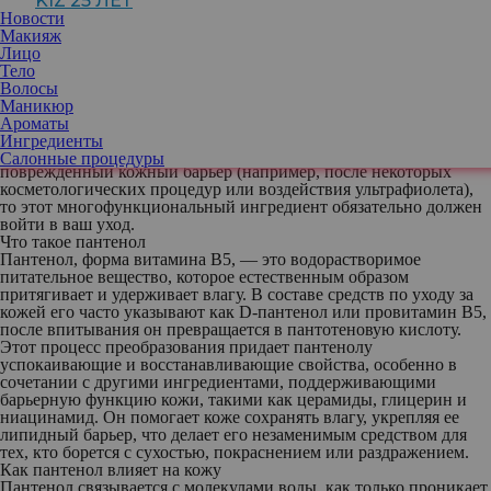
KIZ 25 ЛЕТ
входящий в состав увлажняющих кремов, сывороток, бальзамов
Новости
и мазей, — один из тех незаметных, но эффективных
Макияж
компонентов, которые сохраняют кожный барьер и успокаивают
Лицо
кожу. Вряд ли вы услышите похвалы в его адрес от бьюти-
Тело
блогеров, но профессиональные дерматологи и эксперты по
Волосы
уходу за кожей не зря его рекомендуют: он действительно
Маникюр
выполняет свою работу.
Ароматы
Ингредиенты
Если у вас чувствительная, склонная к раздражению кожа, или
Салонные процедуры
поврежденный кожный барьер (например, после некоторых
косметологических процедур или воздействия ультрафиолета),
то этот многофункциональный ингредиент обязательно должен
войти в ваш уход.
Что такое пантенол
Пантенол, форма витамина B5, — это водорастворимое
питательное вещество, которое естественным образом
притягивает и удерживает влагу. В составе средств по уходу за
кожей его часто указывают как D-пантенол или провитамин B5,
после впитывания он превращается в пантотеновую кислоту.
Этот процесс преобразования придает пантенолу
успокаивающие и восстанавливающие свойства, особенно в
сочетании с другими ингредиентами, поддерживающими
барьерную функцию кожи, такими как церамиды, глицерин и
ниацинамид. Он помогает коже сохранять влагу, укрепляя ее
липидный барьер, что делает его незаменимым средством для
тех, кто борется с сухостью, покраснением или раздражением.
Как пантенол влияет на кожу
Пантенол связывается с молекулами воды, как только проникает