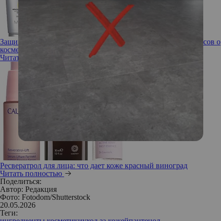
Защищает ли от солнца и с чем нельзя смешивать? 10 вопросов о
косметике с витамином С
Читать полностью
Ресвератрол для лица: что дает коже красный виноград
Читать полностью
Поделиться:
Автор:
Редакция
Фото: Fotodom/Shutterstock
20.05.2026
Теги:
ингредиенты косметики
уход за кожей
пантенол