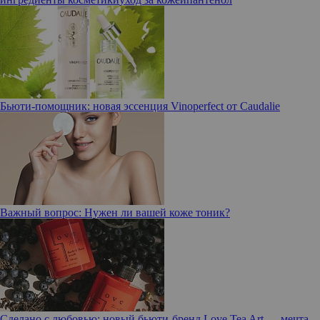
Бьюти-помощник: новая эссенция Vinoperfect от Caudalie
Важный вопрос: Нужен ли вашей коже тоник?
Сделано с любовью: новый бьюти-бренд Love Tea Art — мечта