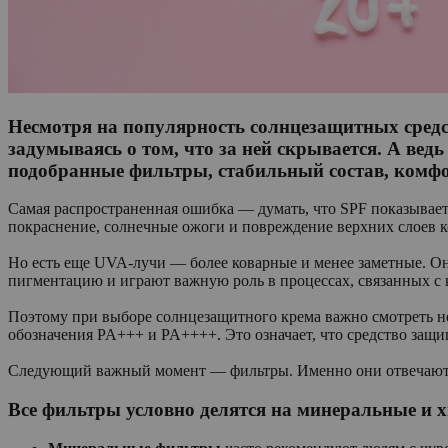
Несмотря на популярность солнцезащитных средст
задумываясь о том, что за ней скрывается. А ве
подобранные фильтры, стабильный состав, комфо
Самая распространенная ошибка — думать, что SPF показывает
покраснение, солнечные ожоги и повреждение верхних слоев 
Но есть еще UVA-лучи — более коварные и менее заметные. Он
пигментацию и играют важную роль в процессах, связанных с
Поэтому при выборе солнцезащитного крема важно смотреть не т
обозначения PA+++ и PA++++. Это означает, что средство защи
Следующий важный момент — фильтры. Именно они отвечают за
Все фильтры условно делятся на минеральные и 