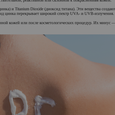
ствительной, реактивной или склонной к покраснениям кожей.
инка) и Titanium Dioxide (диоксид титана). Эти вещества созд
сид цинка перекрывает широкий спектр UVA- и UVB-излучения.
ной кожей или после косметологических процедур. Их минус — 