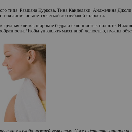
кого типа: Равшана Куркова, Тина Канделаки, Анджелина Джоли
тная линия останется четкой до глубокой старости.
» грудная клетка, широкие бедра и склонность к полноте. Нижня
елесообразности. Чтобы управлять массивной челюстью, нужны о
ия с «тяжелой» нижней челюстью. Уже с детства зона под под