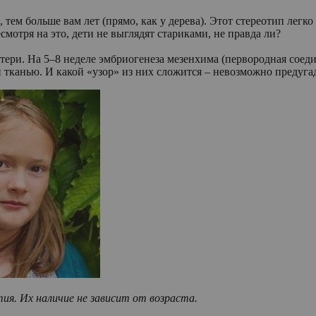
 тем больше вам лет (прямо, как у дерева). Этот стереотип легк
мотря на это, дети не выглядят стариками, не правда ли?
тери. На 5–8 неделе эмбриогенеза мезенхима (первородная соед
канью. И какой «узор» из них сложится – невозможно предугад
тия.
Их наличие не зависит от возраста.