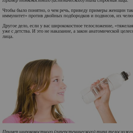
Пример тонкокостного (астенического) типа строения лица.
Чтобы было понятно, о чем речь, приведу примеры женщин та
иммунитет» против двойных подбородков и подвисов, их челюс
Другое дело, если у вас ширококостное телосложение, «тяжелая
уже с детства. И это не наказание, а закон анатомической ц
лица.
Пример ширококостного (гиперстенического) типа телосложен