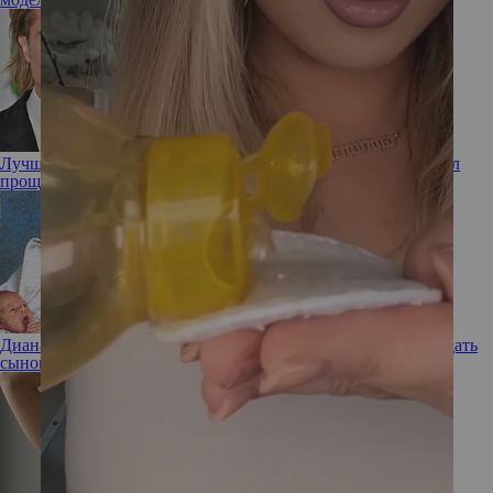
Лучший друг – виноватый бывший: как Брэд Питт заслужил
прощение Дженнифер Энистон, несмотря на новый роман
Диана была против: какие «вековые» имена Карл III хотел дать
сыновьям Уильяму и Гарри