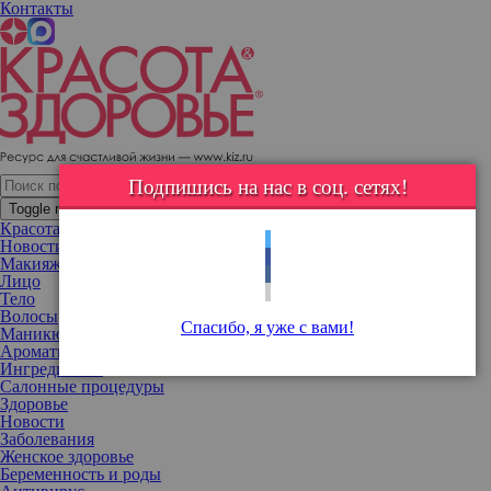
Контакты
61-летняя модель представила марку нижнего белья
Российская модель Татьяна Неклюдова снялась в рекламной
кампании марки нижнего белья Petrushka.
Подпишись на нас в соц. сетях!
Toggle navigation
Красота
Новости
Макияж
Лицо
Тело
Волосы
Спасибо, я уже с вами!
Маникюр
Ароматы
Ингредиенты
Салонные процедуры
Здоровье
Новости
Заболевания
Женское здоровье
Беременность и роды