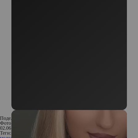
Поделиться:
Фото: Instagram
02.06.2017
Теги:
модель
возраст
красота
тело
стиль
нижнее белье