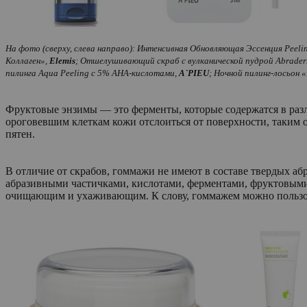
На фото (сверху, слева направо): Интенсивная Обновляющая Эссенция Peeli
Коллаген»,
Elemis
;
Отшелушивающий скраб с вулканической пудрой Abrader
пилинга Aqua Peeling с 5% АНА-кислотами,
A`PIEU
;
Ночной пилинг-лосьон 
Фруктовые энзимы — это ферменты, которые содержатся в разл
ороговевшим клеткам кожи отслоиться от поверхности, таким 
пятен.
В отличие от скрабов, гоммажи не имеют в составе твердых 
абразивными частичками, кислотами, ферментами, фруктовыми
очищающим и ухаживающим. К слову, гоммажем можно пользоват