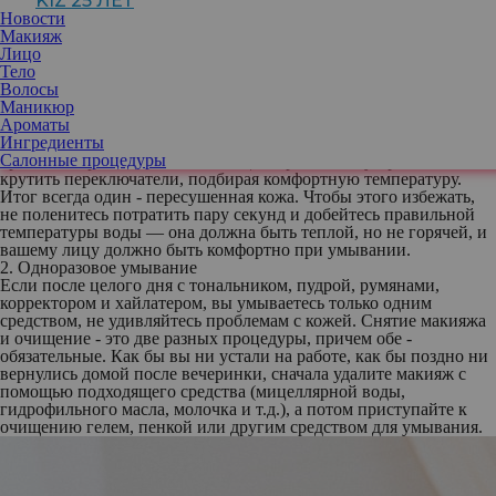
KIZ 25 ЛЕТ
нюансов, которые влияют на внешний вид. В нашем обзоре пять
Новости
самых распространенных ошибок, которые совершают люди при
Макияж
умывании. Ежедневный бьюти-ритуал должен быть безупречно
Лицо
правильным.
Тело
1. Слишком горячая (или холодная) вода
Волосы
Как ни странно, но самая распространенная ошибка в умывании
Маникюр
— это неправильный выбор температуры. Кто-то использует
Ароматы
слишком холодную воду (якобы успокаивая кожу), а кто-то в
Ингредиенты
порыве хорошенько раскрыть поры выкручивает на максимум
Салонные процедуры
красный переключатель. Есть еще и третьи, кому просто лень
крутить переключатели, подбирая комфортную температуру.
Итог всегда один - пересушенная кожа. Чтобы этого избежать,
не поленитесь потратить пару секунд и добейтесь правильной
температуры воды — она должна быть теплой, но не горячей, и
вашему лицу должно быть комфортно при умывании.
2. Одноразовое умывание
Если после целого дня с тональником, пудрой, румянами,
корректором и хайлатером, вы умываетесь только одним
средством, не удивляйтесь проблемам с кожей. Снятие макияжа
и очищение - это две разных процедуры, причем обе -
обязательные. Как бы вы ни устали на работе, как бы поздно ни
вернулись домой после вечеринки, сначала удалите макияж с
помощью подходящего средства (мицеллярной воды,
гидрофильного масла, молочка и т.д.), а потом приступайте к
очищению гелем, пенкой или другим средством для умывания.