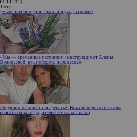
01.10.2023
Теги:
умывание
очищение кожи
лицо
уход за кожей
«Мы — временные песчинки»: инструкция от Алены
Водонаевой, как побороть нарциссизм
«Бруклин начинает прозревать»: Виктория Бекхэм готова
спасать сына от родителей Николы Пельтц