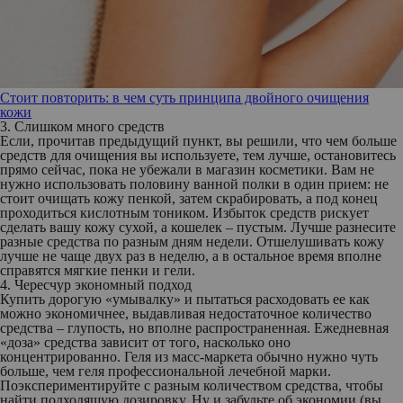
Стоит повторить: в чем суть принципа двойного очищения
кожи
3. Слишком много средств
Если, прочитав предыдущий пункт, вы решили, что чем больше
средств для очищения вы используете, тем лучше, остановитесь
прямо сейчас, пока не убежали в магазин косметики. Вам не
нужно использовать половину ванной полки в один прием: не
стоит очищать кожу пенкой, затем скрабировать, а под конец
проходиться кислотным тоником. Избыток средств рискует
сделать вашу кожу сухой, а кошелек – пустым. Лучше разнесите
разные средства по разным дням недели. Отшелушивать кожу
лучше не чаще двух раз в неделю, а в остальное время вполне
справятся мягкие пенки и гели.
4. Чересчур экономный подход
Купить дорогую «умывалку» и пытаться расходовать ее как
можно экономичнее, выдавливая недостаточное количество
средства – глупость, но вполне распространенная. Ежедневная
«доза» средства зависит от того, насколько оно
концентрированно. Геля из масс-маркета обычно нужно чуть
больше, чем геля профессиональной лечебной марки.
Поэкспериментируйте с разным количеством средства, чтобы
найти подходящую дозировку. Ну и забудьте об экономии (вы