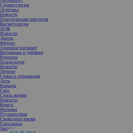
Антивирус
Стоматология
Эстетика
Новости
Пластическая хирургия
Косметология
ЗОЖ
Новости
Диеты
Фитнес
Здоровое питание
Витамины и добавки
Рецепты
Психология
Новости
Личное
Семья и отношения
Дети
Карьера
Секс
Стиль жизни
Новости
Книги
Фильмы
Путешествия
Свободное время
Казалось бы, что может быть проще умывания: берешь
Гороскопы
подходящую пенку или гель и очищаешь кожу дважды в день.
Звезды
Однако в этом нехитром деле есть много маленьких, но важных