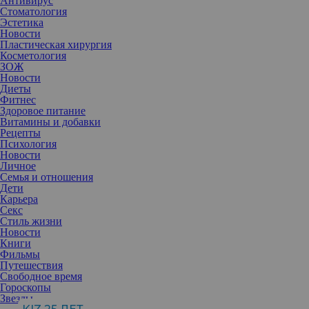
Антивирус
Стоматология
Эстетика
Новости
Пластическая хирургия
Косметология
ЗОЖ
Новости
Диеты
Фитнес
Здоровое питание
Витамины и добавки
Рецепты
Психология
Новости
Личное
Семья и отношения
Дети
Карьера
Они выглядят как точки на коже и при выдавливании
Секс
напоминают тонкие нити или пробки, поэтому их часто путают
Стиль жизни
с угрями. Откуда они берутся и о чем говорят, расскажет
Новости
косметолог.
Книги
Фильмы
Путешествия
Свободное время
Гороскопы
Наталья Рябинова
, косметолог-эстетист,
Звезды
разработчик профессиональной косметики