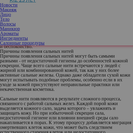
KIZ 25 ЛЕТ
Новости
Макияж
Лицо
Сальные нити — это скопления кожного
Тело
сала, омертвевших клеток и загрязнений в
Волосы
порах кожи, которые могут образовываться чаще в зонах вокруг
Маникюр
носа, на подбородке и в области лба. И хотя это вполне
Ароматы
естественные формирования и сами по себе не считаются
Ингредиенты
медицинской проблемой, их наличие может вызывать вопросы
Салонные процедуры
и беспокойство.
Причины появления сальных нитей
Причины появления сальных нитей могут быть самыми
разными - от недостаточной гигиены до особенностей кожной
секреции. Чаще всего сальные нити встречаются у людей с
жирной или комбинированной кожей, так как у них более
активные сальные железы. Однако даже обладатели сухой кожи
могут испытывать подобные проблемы, особенно если в их
уходе за кожей присутствуют неправильные практики или
некачественная косметика.
Сальные нити появляются в результате сложного процесса,
связанного с работой сальных желез. Каждой порой кожи
выделяется кожного сало, задача которого – увлажнять и
защищать кожу. Но при избыточной секреции сала,
недостаточной гигиене или влиянии внешней среды сало
накапливается в порах. К этому процессу добавляется миграция
омертвевших клеток кожи, что может быть следствием
естественного старения клеток или недостаточного