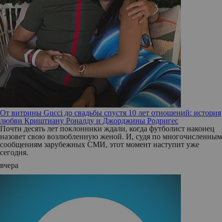
От витрины Gucci до свадьбы спустя 10 лет отношений: история
любви Криштиану Роналду и Джорджины Родригес
Почти десять лет поклонники ждали, когда футболист наконец
назовет свою возлюбленную женой. И, судя по многочисленным
сообщениям зарубежных СМИ, этот момент наступит уже
сегодня.
вчера