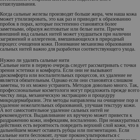
отшелушивания.
Когда сальные железы производят больше жира, чем наша кожа
может утилизировать, это как раз и приводит к образованию
пробок в порах, которые постепенно становятся более
заметными, образуя желтоватые или белые нити. Причем
внешний вид сальных нитей может ухудшаться при наличии
загрязнений и аллергенов, вмешивающихся в природный
процесс очищения кожи. Понимание механизма образования
сальных нитей важно для разработки соответствующего ухода.
Нужно ли удалять сальные нити
Сальные нити в первую очередь следует рассматривать с точки
зрения эстетики и комфорта. Если они не вызывают
дискомфорта или воспалительных процессов, их удаление не
является обязательным. Однако если они становятся слишком
заметны, то их можно устранить. Методов довольно много. Так,
профессиональные косметологи могут предложить прежде всего
чистку лица, механическую экстракцию и процедуру
микродермабразии. Эти методы направлены на очищение пор и
удаление нежелательных образований, улучшая текстуру кожи.
А вот самостоятельное удаление сальных нитей не
рекомендуется. Выдавливание их вручную может привести к
раздражению кожи, инфекциям, воспалению. При неаккуратных
действиях есть вероятность повредить верхний слой кожи, что в
дальнейшем может оставить рубцы или пигментацию. Если
сальные нити беспокоят, лучше проконсультироваться с