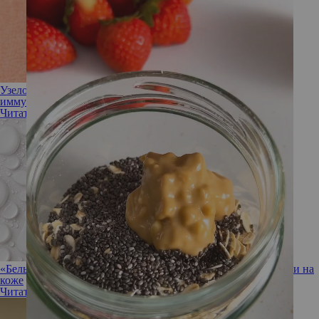
Узелок на коже: как контагиозный моллюск прячется от
иммунной системы и можно ли от него избавиться
Читать полностью
«Белые зернышки», или белые угри: что делать с милиумами на
коже
Читать полностью