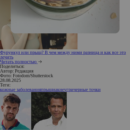
Фурункул или прыщ? В чем между ними разница и как все это
лечить
Читать полностью
Поделиться:
Автор:
Редакция
Фото: Fotodom/Shutterstock
28.08.2025
Теги:
кожные заболевания
прыщи
акне
угри
черные точки