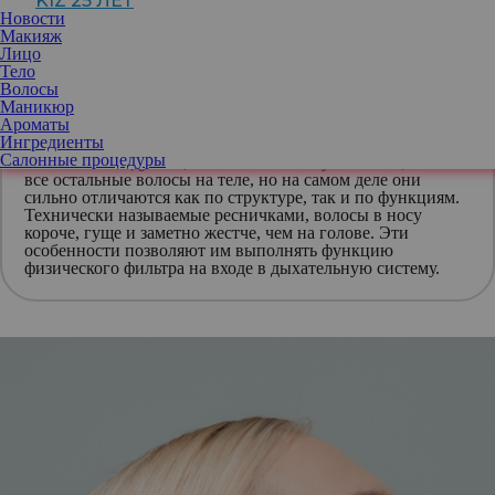
KIZ 25 ЛЕТ
аллергенов и других частиц, попадающих в носовую полость.
Новости
Макияж
Удаление волос в носу сделает носовую полость и пазухи
Лицо
уязвимыми для всего, что в них попадает. В результате человек
Тело
рискует стать очень восприимчив к аллергическим реакциям,
Волосы
синуситу и респираторным инфекциям.
Маникюр
Ароматы
Ингредиенты
Салонные процедуры
Вы можете подумать, что волосы в носу такие же, как и
все остальные волосы на теле, но на самом деле они
сильно отличаются как по структуре, так и по функциям.
Технически называемые ресничками, волосы в носу
короче, гуще и заметно жестче, чем на голове. Эти
особенности позволяют им выполнять функцию
физического фильтра на входе в дыхательную систему.