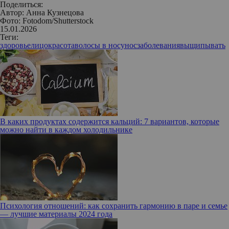
Поделиться:
Автор:
Анна Кузнецова
Фото: Fotodom/Shutterstock
15.01.2026
Теги:
здоровье
лицо
красота
волосы в носу
нос
заболевания
выщипывать
В каких продуктах содержится кальций: 7 вариантов, которые
можно найти в каждом холодильнике
Психология отношений: как сохранить гармонию в паре и семье
— лучшие материалы 2024 года