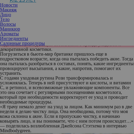
KIZ 25 ЛЕТ
Новости
Макияж
Лицо
Тело
Для нее забота о собственной внешности — часть работы, а не
Волосы
просто приятная рутина, и в этом деле она настоящий профи.
Маникюр
«Мое лицо — это моя работа», — утверждала в одном из своих
Ароматы
интервью ныне 36-летняя Рози Хантингтон-Уайтли, которая на
Ингредиенты
протяжении двух десятилетий строит карьеру модели и с 2021
Салонные процедуры
года является владелицей собственного бренда уходовой и
декоративной косметики.
Погрузиться в бьюти-мир британке пришлось еще в
подростковом возрасте, когда она пыталась победить акне. Тогда
она пыталась разобраться в составах, понять, какие ингредиенты
провоцируют высыпания, а какие, напротив, помогают их
устранить.
С годами уходовая рутина Рози трансформировалась и
усложнялась. Теперь в ней присутствуют и кислоты, и витамин
C, и ретинол, и всевозможные увлажняющие компоненты. Все
это она сочетает с регулярными посещениями косметолога,
который при необходимости корректирует ее уход и проводит
необходимые процедуры.
«Я трачу немало денег на уход за лицом. Как минимум раз в две
недели я делаю чистку лица. Она необходима, потому что моя
кожа склонна к акне. Если я пропускаю чистку, я начинаю
ковырять лицо, и вы понимаете, что с ним потом происходит…»
— поделилась возлюбленная Джейсона Стэтхема в интервью
Mindbodygreen.