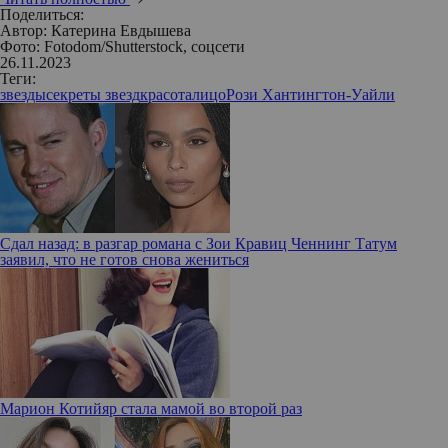
Поделиться:
Автор:
Катерина Евдышева
Фото: Fotodom/Shutterstock, соцсети
26.11.2023
Теги:
звезды
секреты звезд
красота
лицо
Рози Хантингтон-Уайли
Сдал назад: в разгар романа с Зои Кравиц Ченнинг Татум
заявил, что не готов снова жениться
Марион Котийяр стала мамой во второй раз