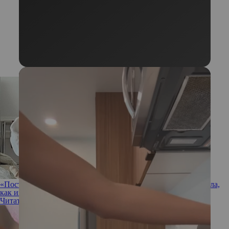
«Постоянно хочется есть»: Рози Хантингтон-Уайтли показала,
как изменилась ее фигура после вторых родов
Читать полностью