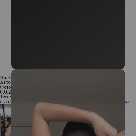
Поделиться:
Автор:
Редакция
Фото: Архивы пресс-служб; Instagram
09.02.2018
Теги:
выбор редактора
уход за лицом
уход за кожей
макияж
косметика