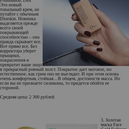
Foundation, Dior
Это новый
тональный крем, не
путайте с обычным
Diorskin. Новинка
выделяется прежде
всего своей
покрывающей
способностью – она
правда скрывает все.
Вот прямо все. Без
корректора уберет
прыщики,
покраснения и
превратит ваше лицо
в прекрасный ровный холст. Покрытие дает матовое, но
естественное, как грим оно не выглядит. И при этом основа
очень комфортная, стойкая…В общем, достоинств масса. Но
если вы не признаете силиконы, то придется обойти ее
стороной.
Средняя цена:
2 300 рублей
3. Золотая
маска Face