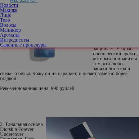
KIZ 25 ЛЕТ
Lahde, Lumene
Новости
Очень мягкий скраб,
Макияж
который подойдет
Лицо
даже сухой коже. Он
Тело
мягко очищает за
Волосы
счет растворяющихся
Маникюр
частичек, а входящий
Ароматы
в состав березовый
Ингредиенты
сок увлажняет и
Салонные процедуры
защищает. У скраба
очень легкий аромат,
который понравится
тем, кто любит
запахи чистоты и
свежего белья. Кожу он не царапает, и делает заметно более
гладкой.
Рекомендованная цена:
990 рублей
2. Тональная основа
Diorskin Forever
Undercover