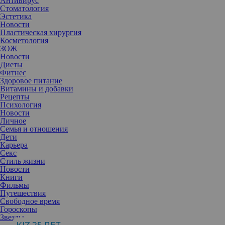
Антивирус
Стоматология
Эстетика
Новости
Пластическая хирургия
Косметология
ЗОЖ
Новости
Диеты
Фитнес
Здоровое питание
Витамины и добавки
Рецепты
Психология
Новости
Личное
Семья и отношения
Дети
Карьера
Секс
Стиль жизни
Фото: instagram.com/lumeneusa/
Новости
Книги
Фильмы
Путешествия
Свободное время
1. Увлажняющий
Гороскопы
очищающий скраб
Звезды
для тела Lumene