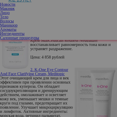
KIZ 25 ЛЕТ
кожи и кожи с розацеа SkinCeuticals Redness
Новости
Neutralizer устраняет покраснения и снижает
Макияж
ощущение “ЖАРА” на 30%. Крем
Лицо
предотвращает появление и корректирует
Тело
покраснения, вызванные розацеа, защищает
Волосы
кожу от негативных факторов окружающей
Маникюр
среды. Устраняет расширение кровеносных
Ароматы
сосудов, которые вызывают покраснение,
Ингредиенты
жжение и дискомфорт кожи.
Салонные процедуры
Крем SkinCeuticals Redness Neutralizer
восстанавливает равномерность тона кожи и
устраняет раздражение.
Цена: 4 858 рублей
2. K-One Eye Contour
And Face Clarifying Cream, Meditopic
Этот очищающий крем для лица и век
эффективен при проявлении основных
признаков купероза. Он обладает
сосудоукрепляющим и дренирующим
действием, омолаживает и осветляет
кожу век, уменьшает мешки и темные
круги под глазами, предотвращает их
появление. Улучшает микроциркуляцию
и лимфоток. Активные ингредиенты:
морская вода, ретинил пальмитат,