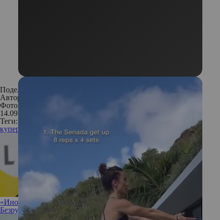
Поделиться:
Автор:
Редакция
Фото: Legion Media
14.09.2018
Теги:
купероз
лицо
уход за лицом
уход за кожей
косметика
«Иногда полезно разрешить себе ничего не делать»: Ирина
Безрукова не против прокрастинации