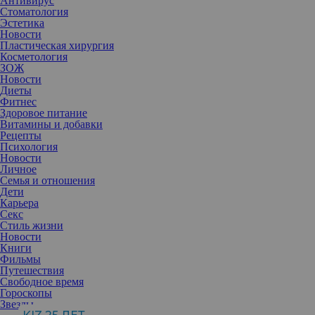
Антивирус
Стоматология
Эстетика
Новости
Пластическая хирургия
Косметология
ЗОЖ
Новости
Диеты
Фитнес
Здоровое питание
Витамины и добавки
Рецепты
Психология
Новости
Личное
Семья и отношения
Дети
Карьера
Секс
Стиль жизни
Новости
Книги
Фильмы
Путешествия
Свободное время
Гороскопы
1. Skinceuticals Redness Neutralizer
Звезды
Крем против покраснений для чувствительной