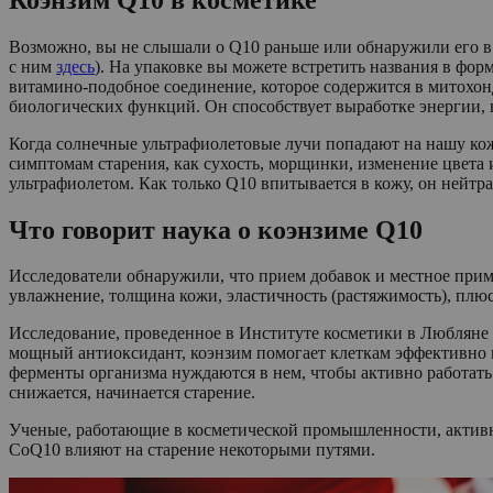
Возможно, вы не слышали о Q10 раньше или обнаружили его в с
с ним
здесь
). На упаковке вы можете встретить названия в фо
витамино-подобное соединение, которое содержится в митохонд
биологических функций. Он способствует выработке энергии, н
Когда солнечные ультрафиолетовые лучи попадают на нашу кож
симптомам старения, как сухость, морщинки, изменение цвета
ультрафиолетом. Как только Q10 впитывается в кожу, он нейтр
Что говорит наука о коэнзиме Q10
Исследователи обнаружили, что прием добавок и местное при
увлажнение, толщина кожи, эластичность (растяжимость), пл
Исследование, проведенное в Институте косметики в Любляне 
мощный антиоксидант, коэнзим помогает клеткам эффективно ис
ферменты организма нуждаются в нем, чтобы активно работать.
снижается, начинается старение.
Ученые, работающие в косметической промышленности, активно
CoQ10 влияют на старение некоторыми путями.