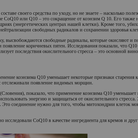
оставе своего средства по уходу, но не знаете – насколько поле
рме CoQ10 или Q10 – это сокращение от коэнзим Q 10. Его такж
риях (энергетических центрах нашей клетки). Кроме того, убих
ейтрализации свободных радикалов и сохранении здоровья клеток
у, высвобождаются свободные радикалы, которые окисляют и по
 и появление коричневых пятен. Исследования показали, что Q1
ализует последствия окислительного стресса – это основной ви
менение коэнзима Q10 уменьшает некоторые признаки старения 
юс отслеживали появление видимых морщин.
(Словения), показало, что применение коэнзима Q10 уменьшает н
пользовать энергию и защищаться от окислительного стресса. Э
 Это соединение нужно для того, чтобы митохондрии клеток мог
 исследовали CoQ10 в качестве ингредиента для кремов и друг