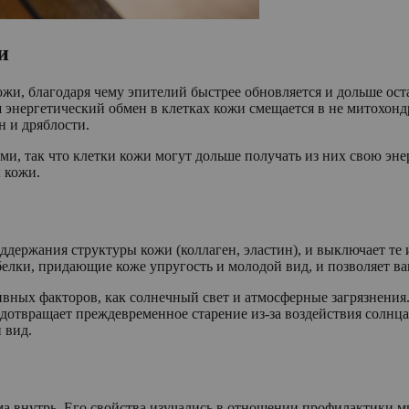
и
жи, благодаря чему эпителий быстрее обновляется и дольше ос
 энергетический обмен в клетках кожи смещается в не митохонд
н и дряблости.
, так что клетки кожи могут дольше получать из них свою эне
 кожи.
держания структуры кожи (коллаген, эластин), и выключает те и
лки, придающие коже упругость и молодой вид, и позволяет ва
ивных факторов, как солнечный свет и атмосферные загрязнени
дотвращает преждевременное старение из-за воздействия солнца
й вид.
ема внутрь. Его свойства изучались в отношении профилактики м