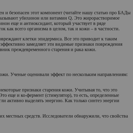
зен и безопасен этот компонент (читайте нашу статью про БАДы
е называют убихинон или витамин Q. Это жирорастворимое
инон еще и антиоксидант, который участвует в ряде
 как всего организма в целом, так и кожи – в частности.
вреждают клетки эпидермиса. Все это приводит к таким
0 эффективно замедляет эти видимые признаки повреждения
новник преждевременного старения и рака кожи.
кожи. Ученые оценивали эффект по нескольким направлениям:
екоторые признаки старения кожи. Учитывая то, что это
то еще и ко-фермент (стимулятор), то есть, определенные
ли активно выделять энергию. Как только синтез энергии
их местных средств. Исследователи обнаружили, что свойства