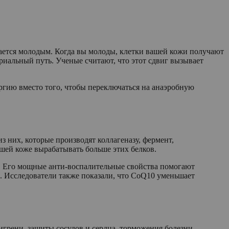
тается молодым. Когда вы молоды, клетки вашей кожи получают
риальный путь. Ученые считают, что этот сдвиг вызывает
ргию вместо того, чтобы переключаться на анаэробную
з них, которые производят коллагеназу, фермент,
шей коже вырабатывать больше этих белков.
я. Его мощные анти-воспалительные свойства помогают
. Исследователи также показали, что CoQ10 уменьшает
игрени, защиты сосудов и сердца, торможения болезни