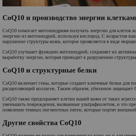
CoQ10 и производство энергии клеткам
CoQ10 помогает митохондриям получать энергию для клеток ко
энергию из митохондрий, используя кислород. С возрастом ваш
нарушение структуры кожи, которое проявляется в виде морщи
CoQ10 улучшает функцию митохондрий, сохраняет их активными
выработку энергии, которая приводит к разрушению структуры
CoQ10 и структурные белки
CoQ10 включает гены, которые создают ключевые белки для под
расщепляющий коллаген. Таким образом, убихинон защищает бе
CoQ10 также предохраняет клетки вашей кожи от таких агресс
уменьшить повреждения, вызванные ультрафиолетом, и это пре
появление темных пигментных пятен, которые портят внешни
Другие свойства CoQ10
CoQ10 полезен не только для нанесения на кожу, но и для при