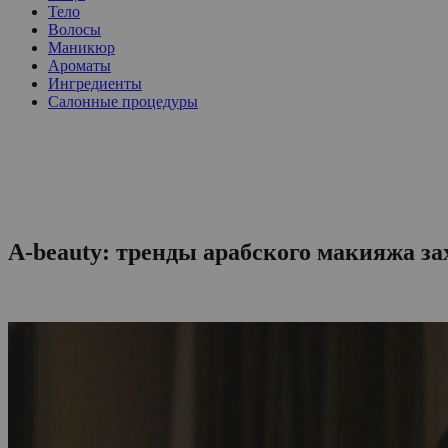
Тело
Волосы
Маникюр
Ароматы
Ингредиенты
Салонные процедуры
A-beauty: тренды арабского макияжа 