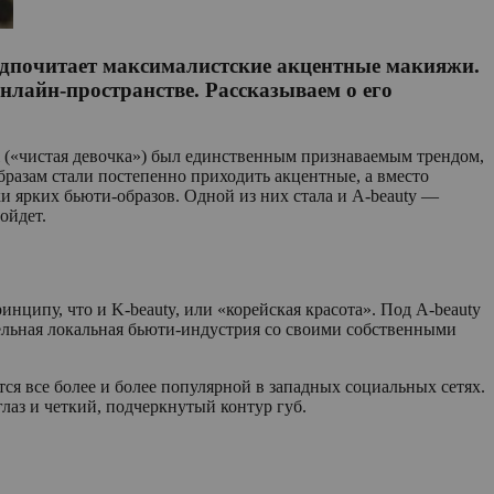
предпочитает максималистские акцентные макияжи.
нлайн-пространстве. Рассказываем о его
l («чистая девочка») был единственным признаваемым трендом,
образам стали постепенно приходить акцентные, а вместо
и ярких бьюти-образов. Одной из них стала и A-beauty —
ойдет.
нципу, что и K-beauty, или «корейская красота». Под A-beauty
тдельная локальная бьюти-индустрия со своими собственными
тся все более и более популярной в западных социальных сетях.
лаз и четкий, подчеркнутый контур губ.