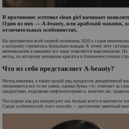
В противовес эстетике clean girl начинает появл
Один из них — A-beauty, или арабский макияж, к
отличительных особенностях.
На протяжении всей первой половины 2020-х годов минималист
к которому стремилась буквально каждая. К этому лету ситуаци
минимализма в макияже все чаще появляется максимализм. По 
метод, по которому женщины красятся в ближневосточных стран
Что из себя представляет A-beauty?
Метод макияжа, а также целый ряд продуктов декоративной кос
обозначается все то же самое, однако буква «А» отвечает за с
продуктами, ведущими инфлюенсерами и, конечно же, правил
Последние как раз интересуют нас больше всего в контексте то
Среди особенностей этого способа — достаточно заметный кон