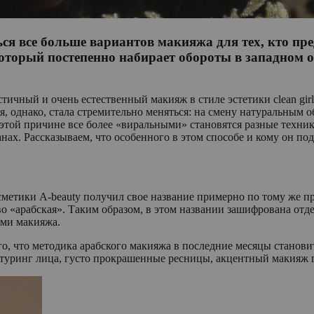
яться все больше вариантов макияжа для тех, кто 
оторый постепенно набирает обороты в западном о
ичный и очень естественный макияж в стиле эстетики clean gir
я, однако, стала стремительно меняться: на смену натуральным 
этой причине все более «виральными» становятся разные техник
ах. Рассказываем, что особенного в этом способе и кому он под
метики A-beauty получил свое название примерно по тому же при
лово «арабская». Таким образом, в этом названии зашифрована о
ами макияжа.
го, что методика арабского макияжа в последние месяцы станови
туринг лица, густо прокрашенные ресницы, акцентный макияж г