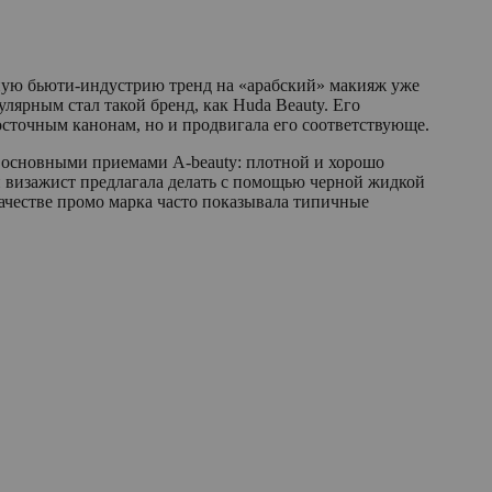
ьную бьюти-индустрию тренд на «арабский» макияж уже
лярным стал такой бренд, как Huda Beauty. Его
осточным канонам, но и продвигала его соответствующе.
и основными приемами A-beauty: плотной и хорошо
 визажист предлагала делать с помощью черной жидкой
качестве промо марка часто показывала типичные