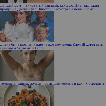
Лучший друг – виноватый бывший: как Брэд Питт заслужил
прощение Дженнифер Энистон, несмотря на новый роман
Диана была против: какие «вековые» имена Карл III хотел дать
сыновьям Уильяму и Гарри
Темные впадины: почему подмышки черные и как их осветлить