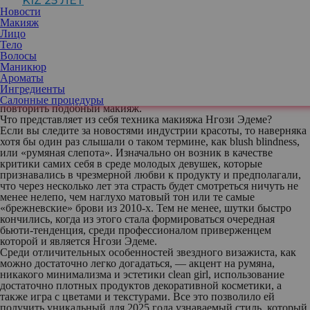
KIZ 25 ЛЕТ
немного напоминающей одну из любимых знаменитостей.
Новости
Именно из-за этого почти всегда под прицелом любопытной
Макияж
публики находятся не только сами звезды и их самые удачные
Лицо
или, наоборот, неудачные образы, но и визажисты, работающие
Тело
с ними и создающие те самые макияжи, которые так и хочется
Волосы
повторить. В самом конце года внимание к себе и своим
Маникюр
работам привлекла, к примеру, специалист по имени Нгози
Ароматы
Эдеме, сама себя называющая «фанатиком румян». Рассказываем
Ингредиенты
и показываем, как выглядит ее техника и что нужно, чтобы
Салонные процедуры
повторить подобный макияж.
Что представляет из себя техника макияжа Нгози Эдеме?
Если вы следите за новостями индустрии красоты, то наверняка
хотя бы один раз слышали о таком термине, как blush blindness,
или «румяная слепота». Изначально он возник в качестве
критики самих себя в среде молодых девушек, которые
признавались в чрезмерной любви к продукту и предполагали,
что через несколько лет эта страсть будет смотреться ничуть не
менее нелепо, чем наглухо матовый тон или те самые
«брежневские» брови из 2010-х. Тем не менее, шутки быстро
кончились, когда из этого стала формироваться очередная
бьюти-тенденция, среди профессионалом приверженцем
которой и является Нгози Эдеме.
Среди отличительных особенностей звездного визажиста, как
можно достаточно легко догадаться, — акцент на румяна,
никакого минимализма и эстетики clean girl, использование
достаточно плотных продуктов декоративной косметики, а
также игра с цветами и текстурами. Все это позволило ей
получить уникальный для 2025 года узнаваемый стиль, который