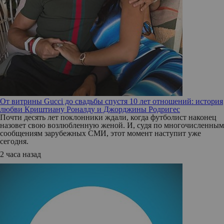
От витрины Gucci до свадьбы спустя 10 лет отношений: история
любви Криштиану Роналду и Джорджины Родригес
Почти десять лет поклонники ждали, когда футболист наконец
назовет свою возлюбленную женой. И, судя по многочисленным
сообщениям зарубежных СМИ, этот момент наступит уже
сегодня.
2 часа назад