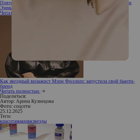
Повторяем макияж от визажиста Зои Кравиц, Хейли Бибер и
Эммы Стоун
Читать полностью
Как звездный визажист Мэри Филлипс запустила свой бьюти-
бренд
Читать полностью
Поделиться:
Автор:
Арина Кузнецова
Фото: соцсети
25.12.2025
Теги:
красота
макияж
звезды