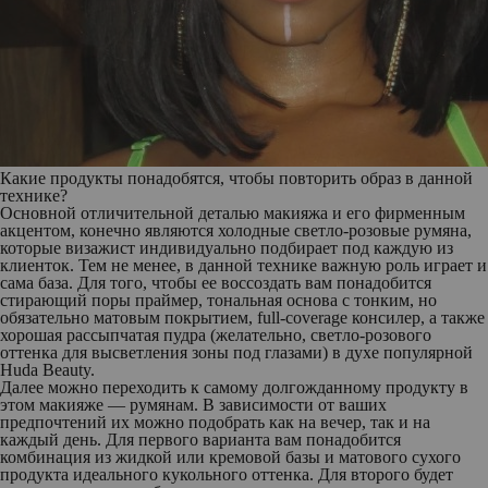
Какие продукты понадобятся, чтобы повторить образ в данной
технике?
Основной отличительной деталью макияжа и его фирменным
акцентом, конечно являются холодные светло-розовые румяна,
которые визажист индивидуально подбирает под каждую из
клиенток. Тем не менее, в данной технике важную роль играет и
сама база. Для того, чтобы ее воссоздать вам понадобится
стирающий поры праймер, тональная основа с тонким, но
обязательно матовым покрытием, full-coverage консилер, а также
хорошая рассыпчатая пудра (желательно, светло-розового
оттенка для высветления зоны под глазами) в духе популярной
Huda Beauty.
Далее можно переходить к самому долгожданному продукту в
этом макияже — румянам. В зависимости от ваших
предпочтений их можно подобрать как на вечер, так и на
каждый день. Для первого варианта вам понадобится
комбинация из жидкой или кремовой базы и матового сухого
продукта идеального кукольного оттенка. Для второго будет