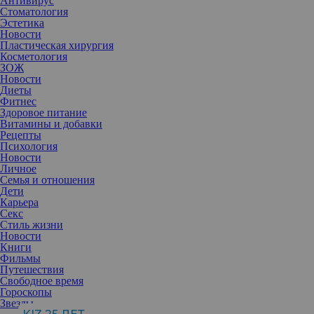
Антивирус
Стоматология
Эстетика
Новости
Пластическая хирургия
Косметология
ЗОЖ
Новости
Диеты
Фитнес
Здоровое питание
Витамины и добавки
Рецепты
Психология
Новости
Личное
Семья и отношения
Дети
Карьера
Секс
В последние несколько недель бьюти-инфлюенсеры в
Стиль жизни
социальных сетях стали активно повторять макияж в стиле
Новости
знаменитого звездного визажиста Нгози Эдеме. Специалист
Книги
прославилась своими работами, проделанными, например, для
Фильмы
Ким Кардашьян и Наоми Кэмпбелл. Рассказываем, что именно
Путешествия
отличает ее технику и как повторить соответствующий ей
Свободное время
образ.
Гороскопы
Почти каждой женщине перед некоторыми мероприятиями хотя
Звезды
бы иногда хочется почувствовать себя особенной и хотя бы