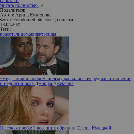
работают
Читать полностью
Поделиться:
Автор:
Арина Кузнецова
Фото: Fotodom/Shutterstock; соцсети
18.04.2025
Теги:
красота
лицо
макияж
тренды
«Неудачник в любви»: почему распались очередные отношения
и недолгий брак Джошуа Джексона
Высокая проба: 3 весенних образа от Елены Кулецкой