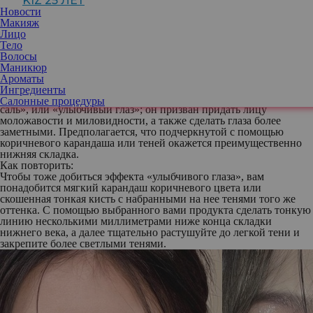
KIZ 25 ЛЕТ
максимально распахнуть от природы не очень большие глаза,
Новости
делая их главным акцентом макияжа. Лайфхаки по повторению
Макияж
так называемого Douyin makeup набирают тысячи просмотров и
Лицо
уже некоторое время пользуются популярностью и у
Тело
американских девушек. Рассказываем, как правильно
Волосы
воспользоваться этой техникой.
Маникюр
Подчеркивание нижнего века
Ароматы
Правильный акцент на нижнем века — один из ключевых шагов
Ингредиенты
в подобной технике макияжа. Этот акцент называется «эгье
Салонные процедуры
саль», или «улыбчивый глаз»; он призван придать лицу
моложавости и миловидности, а также сделать глаза более
заметными. Предполагается, что подчеркнутой с помощью
коричневого карандаша или теней окажется преимущественно
нижняя складка.
Как повторить:
Чтобы тоже добиться эффекта «улыбчивого глаза», вам
понадобится мягкий карандаш коричневого цвета или
скошенная тонкая кисть с набранными на нее тенями того же
оттенка. С помощью выбранного вами продукта сделать тонкую
линию несколькими миллиметрами ниже конца складки
нижнего века, а далее тщательно растушуйте до легкой тени и
закрепите более светлыми тенями.