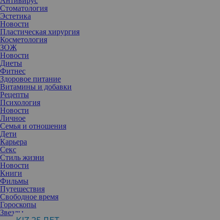
Антивирус
Стоматология
Эстетика
Новости
Пластическая хирургия
Косметология
ЗОЖ
Новости
Диеты
Фитнес
Здоровое питание
Витамины и добавки
Рецепты
Психология
Новости
Личное
Семья и отношения
Дети
Карьера
Секс
Казалось бы, зачем нужны карандаши в эпоху лайнеров и
Стиль жизни
удобных аппликаторов. Но нет, они продолжают сохранять свою
Новости
актуальность.
Книги
Все просто. Карандаши относятся к базовым средствам макияжа
Фильмы
и потому не устаревают. Ими легко создать нужные линии и
Путешествия
контуры, проще контролировать яркость и добавлять различные
Свободное время
эффекты. Кроме того, карандаши не только удобны в
Гороскопы
применении, они еще экономичны и долго хранятся.
Звезды
Карандаш для глаз