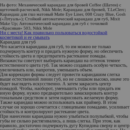
На фото: Механический карандаш для бровей Coffee (Шатен) с
щеточкой-расческой,
Nikk Mole
; Карандаш для бровей,
T.LeClerc
;
Карандаш для глаз матовый Matte Eye Liner, 008 Crazy Blue,
Gosh
(«Лэтуаль»); Стойкий автоматический карандаш для губ,
Mixit
Make Up
;
Автоматический карандаш для губ с точилкой
«Красивая» 503,
Nikk Mole
Ни с места! Как правильно пользоваться водостойкой
косметикой и ее смывать
Карандаш для губ
Что касается карандаша для губ, то им можно не только
подчеркнуть контур и придать нужную форму, но обеспечить
стойкость цвета и предотвратить растекание помады.
Визажисты советуют выбирать карандаш на оттенок темнее
естественного цвета губ. Так можно создавать особую четкость,
увеличивать или, напротив, уменьшать объем.
Для коррекции формы следует провести карандашом слегка
выше естественной линии губ, но не слишком высоко, иначе это
будет выглядеть искусственно. А затем закрасить центр
помадой. Чтобы, наоборот, уменьшить губы или придать им
иную форму, нужно предварительно замаскировать контур
тональным средством и затем нарисовать желаемую форму.
Также карандаш можно использовать как праймер. В этом
случае он хорошо сочетается с глянцевыми помадами, усиливает
стойкость и контролируют растекание цвета.
При нанесении карандаша нужно улыбаться полулыбкой, чтобы
губы не сильно растягивались, а лишь слегка. При этом, как
правило, достаточно подчеркнуть дугу Купидона сверху и центр