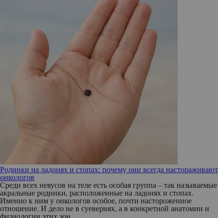
Родинки на ладонях и стопах: почему они всегда настораживают
онкологов
Среди всех невусов на теле есть особая группа – так называемые
акральные родинки, расположенные на ладонях и стопах.
Именно к ним у онкологов особое, почти настороженное
отношение. И дело не в суевериях, а в конкретной анатомии и
физиологии этих зон.