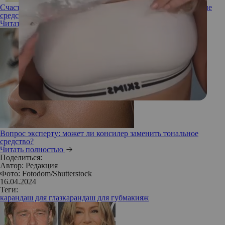
Счастливы вместе: как действуют двухфазные косметические
средства
Читать полностью
Вопрос эксперту: может ли консилер заменить тональное
средство?
Читать полностью
Поделиться:
Автор:
Редакция
Фото: Fotodom/Shutterstock
16.04.2024
Теги:
карандаш для глаз
карандаш для губ
макияж