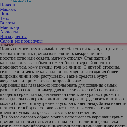
KIZ 25 ЛЕТ
Если вы новичок в обращении с подводкой для глаз, карандаш
Новости
— отличный способ начать знакомство с искусством рисования
Макияж
стрелки. Карандаш, как правило, обеспечивает максимальный
Лицо
контроль при нанесении продукта и, следовательно, является
Тело
удачным вариантом ознакомиться с практикой нанесения
Волосы
подводки для глаз. Конечно, жидкие подводки идеально
Маникюр
подходят для создания смелых графичных линий и стрелок. Но
Ароматы
их недостатком является то, что их труднее контролировать во
Ингредиенты
время нанесения, и потому не все сразу справляются с этой
Салонные процедуры
задачей.
Новички могут взять самый простой тонкий карандаш для глаз,
чтобы заполнить цветом ватерлинию, межресничное
пространство или создать мягкую стрелку. Стандартный
карандаш для глаз обычно имеет более твердый кончик и
подойдет тем, кому нужны точные линии. С другой стороны,
гелевые или мягкие карандаши подходят для создания более
широких линий или растушевки. Такие средства будут
актуальны и при макияже на зрелой коже.
Карандаш для глаз можно использовать для создания самых
разных образов. Например, для классического образа можно
выбрать серые или коричневые оттенки, аккуратно провести
карандашом по верхней линии роста ресниц, держась к ним как
можно ближе, от внутреннего уголка к внешнему. Затем нанести
немного теней для век такого же цвета и растушевать во
внешних углах глаз, создавая мягкое обрамление.
Для более смелого образа можно использовать карандаш ярких
цветов или применять его на нижней ватерлинии (зона века
между глазным яблоком и нижними ресницами) или ниже роста