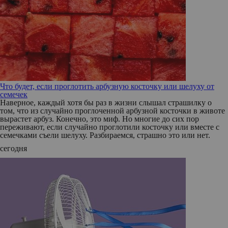
Что будет, если проглотить арбузную косточку или шелуху от
семечек
Наверное, каждый хотя бы раз в жизни слышал страшилку о
том, что из случайно проглоченной арбузной косточки в животе
вырастет арбуз. Конечно, это миф. Но многие до сих пор
переживают, если случайно проглотили косточку или вместе с
семечками съели шелуху. Разбираемся, страшно это или нет.
сегодня