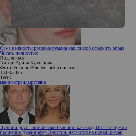
Сама нежность: розовые румяна как способ освежить образ
Читать полностью
Поделиться:
Автор:
Арина Кузнецова
Фото: Fotodom/Shutterstock; соцсети
14.03.2025
Теги:
макияж
тренды
румяна
Лучший друг – виноватый бывший: как Брэд Питт заслужил
прощение Дженнифер Энистон, несмотря на новый роман