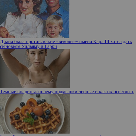
Диана была против: какие «вековые» имена Карл III хотел дать
сыновьям Уильяму и Гарри
Темные впадины: почему подмышки черные и как их осветлить