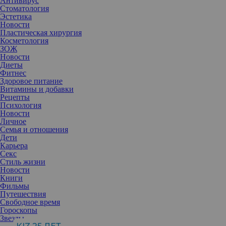
Антивирус
Стоматология
Эстетика
Новости
Пластическая хирургия
Косметология
ЗОЖ
Новости
Диеты
Фитнес
Здоровое питание
Витамины и добавки
Рецепты
Психология
Новости
Личное
Семья и отношения
Дети
Карьера
Секс
Сухие румяна, хайлайтеры, бронзеры и продукты для коррекции
Стиль жизни
лица снова активно занимают полки магазинов и, кажется,
Новости
вытесняют кремовые средства. Почему именно сейчас и что
Книги
предлагают бренды косметики.
Фильмы
Путешествия
В 2025 году мода в макияже начинает меняться: одним из
Свободное время
главных трендов этого весенне-летнего сезона станет
Гороскопы
вельветовая кожа, которая достигается с помощью
Звезды
использования тонального средства с натуральным или матовым