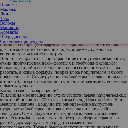
KIZ 25 ЛЕТ
финишем, а также рассыпчатой пудры. Вместе с этим меняются
Новости
и требования к продуктам, отвечающим за коррекцию лица —
Макияж
они должны хорошо сочетаться с используемой основой и легко
Лицо
растушевываться.
Тело
По этой причине все больше мировых бьюти-брендов в этом
Волосы
году делают акцент на выпуске сухих румян, хайлайтеров,
Маникюр
бронзеров и средств для контуринга. За несколько лет
Ароматы
доминирования кремовых продуктов их сухие аналоги успели
Ингредиенты
качественно преобразиться: теперь их создают так, чтобы с
Салонные процедуры
помощью блюрящего эффекта подчеркивалась естественная
красота кожи и не забивались поры, а также сохранялось
естественное «сияние изнутри».
Попытка исправить распространенное отрицательное мнение о
сухих продуктах как некомфортных и требующих слишком
больших усилий для ежедневного нанесения, похоже, начала
работать, а новые формулы понравились покупателям и бьюти-
инфлюенсерам. Сухие румяна и хайлайтеры все чаще попадают
в топы у блогеров и в виш-листы в онлайн-магазинах косметики
и бьюти-бутиках.
Когда началось возвращение?
Тенденция к возвращению сухих средств начала намечаться еще
во второй половине 2023 года, когда бренд Селены Гомес Rare
Beauty и Charlotte Tilbury почти одновременно выпустили
пудровые хайлайтеры в похожих оттенках и с похожей
текстурой. Оба продукта в тот период взорвали социальные
сети: бьюти-блогеры выпускали обзор за обзором, сравнивая
работу двух марок, а сами средства моментально
распродавались. Тогда в бьюти-индустрии стали понемногу