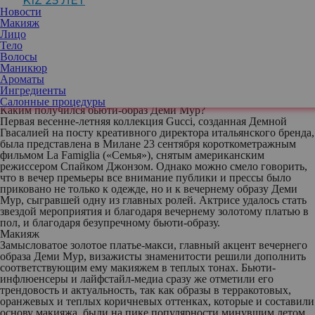
KIZ 25 ЛЕТ
креативного директора Balenciaga Демна Гвасалия,
Новости
возглавивший итальянскую марку Gucci. Представить первую
Макияж
свою работу на новом рабочем месте дизайнер тоже решил как
Лицо
можно более оригинально — с помощью короткометражного
Тело
фильма, премьера которого как раз прошла в Милане. Одну из
Волосы
главных ролей в нем исполнила Деми Мур, на показе
Маникюр
появившаяся в вечернем образе, созданным Демной и
Ароматы
дополненным трендовым «жареным макияжем» и длинными
Ингредиенты
локонами. О последних рассказываем вам немного подробнее.
Салонные процедуры
Каким получился бьюти-образ Деми Мур?
Первая весенне-летняя коллекция Gucci, созданная Демной
Гвасалией на посту креативного директора итальянского бренда,
была представлена в Милане 23 сентября короткометражным
фильмом La Famiglia («Семья»), снятым американским
режиссером Спайком Джонзом. Однако можно смело говорить,
что в вечер премьеры все внимание публики и прессы было
приковано не только к одежде, но и к вечернему образу Деми
Мур, сыгравшей одну из главных ролей. Актрисе удалось стать
звездой мероприятия и благодаря вечернему золотому платью в
пол, и благодаря безупречному бьюти-образу.
Макияж
Замысловатое золотое платье-макси, главный акцент вечернего
образа Деми Мур, визажисты знаменитости решили дополнить
соответствующим ему макияжем в теплых тонах. Бьюти-
инфлюенсеры и лайфстайл-медиа сразу же отметили его
трендовость и актуальность, так как образы в терракотовых,
оранжевых и теплых коричневых оттенках, которые и составили
основу макияжа, были на пике популярности минувшим летом.