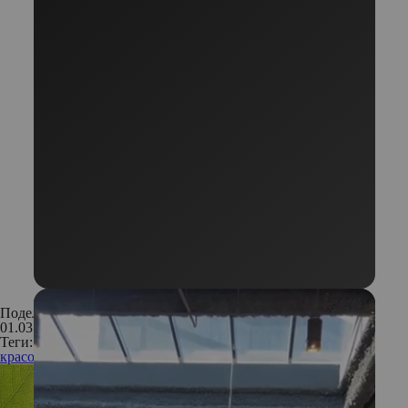
Поделиться:
01.03.2020
Теги:
красота
макияж
тренд
косметика