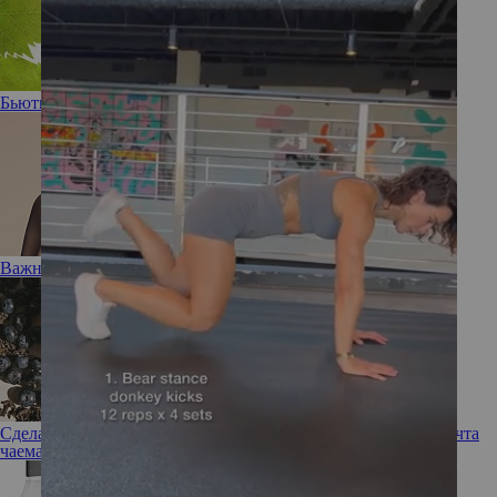
Бьюти-помощник: новая эссенция Vinoperfect от Caudalie
Важный вопрос: Нужен ли вашей коже тоник?
Сделано с любовью: новый бьюти-бренд Love Tea Art — мечта
чаемана