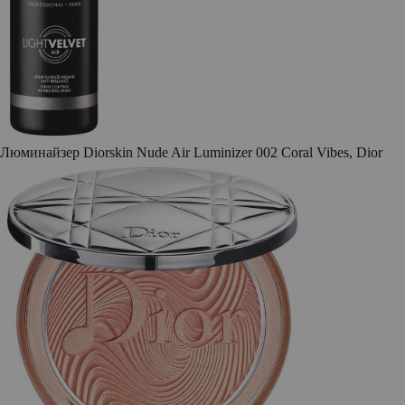
Люминайзер Diorskin Nude Air Luminizer 002 Coral Vibes, Dior