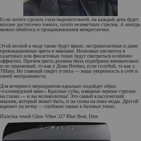
Если хотите сделать глаза выразительней, на каждый день будет
вполне достаточно тонких, почти незаметных стрелок. А иногда
можно обойтись и прокрашиванием межреснички.
Этой весной в моде также будут яркие, экстравагантные и даже
провокационные цвета в макияже. Неоновые пигменты в
салатовых или фиолетовых тонах будут смотреться особенно
эффектно. Причем цвета должны быть подобраны внимательно:
если оранжевый, то как у Дома Hermеs, если голубой, то как у
Tiffany. Но главный секрет успеха — ваша уверенность в себе и
своей неотразимости.
Для вечернего мероприятия идеально подойдет образ
«голливудский шик». Красные губы, изящные черные стрелки
на глазах — и вы великолепны! Это самый классический
макияж, который может быть, и он снова на пике моды. Другой
вариант на вечер — глубокие смоки в базовых тонах.
Палетка теней Glow Vibes 327 Blue Beat, Dior