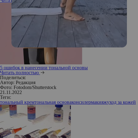
Читать полностью
5 ошибок в нанесении тональной основы
Читать полностью
Поделиться:
Автор:
Редакция
Фото: Fotodom/Shutterstock
21.11.2022
Теги:
тональный крем
тональная основа
консилер
макияж
уход за кожей