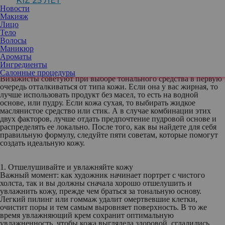
KIZ 25 ЛЕТ
стало свежим, ровным и сияющим. Но недостаточная
Новости
растушевка создаст разводы, нанесение слишком большого
Макияж
количества сделает лицо «тяжелым», а неправильный уход за
Лицо
кожей не позволит скрыть морщины и сделает заметной сухость.
Тело
Как же сделать так, чтобы тональный крем выравнивал кожу,
Волосы
скрывая эстетические недостатки, и в то же время был
Маникюр
незаметным?
Ароматы
Ингредиенты
Салонные процедуры
Визажисты советуют при выборе тонального средства в первую
очередь отталкиваться от типа кожи. Если она у вас жирная, то
лучше использовать продукт без масел, то есть на водной
основе, или пудру. Если кожа сухая, то выбирать жидкое
маслянистое средство или стик. А в случае комбинации этих
двух факторов, лучше отдать предпочтение пудровой основе и
распределять ее локально. После того, как вы найдете для себя
правильную формулу, следуйте пяти советам, которые помогут
создать идеальную кожу.
1. Отшелушивайте и увлажняйте кожу
Важный момент: как художник начинает портрет с чистого
холста, так и вы должны сначала хорошо отшелушить и
увлажнить кожу, прежде чем браться за тональную основу.
Легкий пилинг или гоммаж удалит омертвевшие клетки,
очистит поры и тем самым выровняет поверхность. В то же
время увлажняющий крем сохранит оптимальную
увлажненность, чтобы кожа выглядела здоровой, сгладились