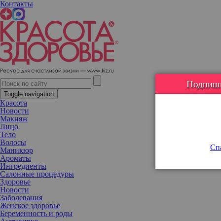
Контакты
Топ-5 советов, как нанести тональный крем так, чтобы его не
было заметно
Подпишис
Toggle navigation
Красота
Новости
Макияж
Лицо
Тело
Волосы
Спа
Маникюр
Ароматы
Ингредиенты
Салонные процедуры
Здоровье
Новости
Заболевания
Женское здоровье
Беременность и роды