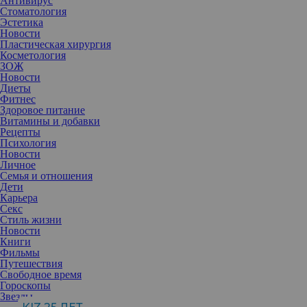
Антивирус
Стоматология
Эстетика
Новости
Пластическая хирургия
Косметология
ЗОЖ
Новости
Диеты
Фитнес
Здоровое питание
Витамины и добавки
Рецепты
Психология
Новости
Личное
Семья и отношения
Дети
Карьера
Секс
Стиль жизни
Благодаря тональному средству легко маскируется
Новости
неравномерный тон кожи, пигментация, темные круги и даже
Книги
мелкие морщины. Другое дело, что наносить его нужно
Фильмы
правильно. В противном случае можно получить совсем другие
Путешествия
эффекты, а не хотелось бы.
Свободное время
Гороскопы
Звезды
При использовании тонального средства мы хотим, чтобы лицо