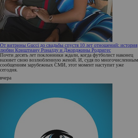
От витрины Gucci до свадьбы спустя 10 лет отношений: история
любви Криштиану Роналду и Джорджины Родригес
Почти десять лет поклонники ждали, когда футболист наконец
назовет свою возлюбленную женой. И, судя по многочисленным
сообщениям зарубежных СМИ, этот момент наступит уже
сегодня.
вчера