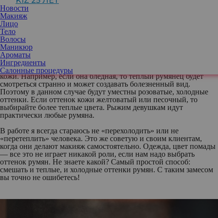
KIZ 25 ЛЕТ
визажист Max Factor
Новости
Макияж
Лицо
Тело
Волосы
Маникюр
Ароматы
Ингредиенты
Я сторонник такого мнения, что румяна стоит выбирать под тон
Салонные процедуры
кожи. Например, если она бледная, то теплый румянец будет
смотреться странно и может создавать болезненный вид.
Поэтому в данном случае будут уместны розоватые, холодные
оттенки. Если оттенок кожи желтоватый или песочный, то
выбирайте более теплые цвета. Рыжим девушкам идут
практически любые румяна.
В работе я всегда стараюсь не «перехолодить» или не
«перетеплить» человека. Это же советую и своим клиентам,
когда они делают макияж самостоятельно. Одежда, цвет помады
— все это не играет никакой роли, если нам надо выбрать
оттенок румян. Не знаете какой? Самый простой способ:
смешать и теплые, и холодные оттенки румян. С таким замесом
вы точно не ошибетесь!