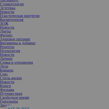
Антивирус
Стоматология
Эстетика
Новости
Пластическая хирургия
Косметология
ЗОЖ
Новости
Диеты
Фитнес
Здоровое питание
Витамины и добавки
Рецепты
Психология
Новости
Личное
Семья и отношения
Дети
Карьера
Если с выбором текстуры румян трудностей возникать не
Секс
должно, то их цвет вполне может застать вас врасплох — тем
Стиль жизни
более, что палитра этого продукта у некоторых брендов
Новости
включает более 30 оттенков! Эксперт рассказал «К&З», как
Книги
среди этого многообразия найти свой.
Фильмы
Путешествия
Свободное время
Гороскопы
Звезды
Владимир Калинчев, национальный