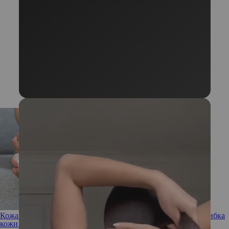
Кожа чешется, ногти крошатся: сложно ли избавиться от грибка
кожи и ногтей?