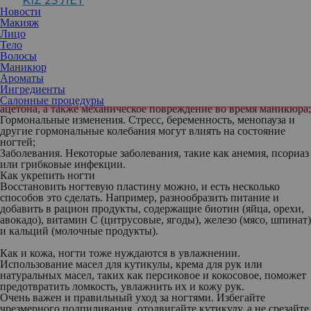
KIZ 25 ЛЕТ
ломкими, иногда приобретать желтоватый оттенок.
Новости
Причины ломкости ногтей:
Макияж
Недостаток витаминов и минералов
. Дефицит витаминов A, B7
Лицо
(биотин), C и D, а также железа и цинка может ослаблять
Тело
ногтевую пластину;
Волосы
Частые контакты с водой и химическими веществами
. Мытье
Маникюр
посуды, уборка дома, использование агрессивной бытовой
Ароматы
химии;
Ингредиенты
Неправильный уход
. Слишком частое использование лаков,
Салонные процедуры
ацетона, а также механическое повреждение во время маникюра;
Гормональные изменения
. Стресс, беременность, менопауза и
другие гормональные колебания могут влиять на состояние
ногтей;
Заболевания
. Некоторые заболевания, такие как анемия, псориаз
или грибковые инфекции.
Как укрепить ногти
Восстановить ногтевую пластину можно, и есть несколько
способов это сделать. Например, разнообразить питание и
добавить в рацион продукты, содержащие биотин (яйца, орехи,
авокадо), витамин C (цитрусовые, ягоды), железо (мясо, шпинат)
и кальций (молочные продукты).
Как и кожа, ногти тоже нуждаются в увлажнении.
Использование масел для кутикулы, крема для рук или
натуральных масел, таких как персиковое и кокосовое, поможет
предотвратить ломкость, увлажнить их и кожу рук.
Очень важен и правильный уход за ногтями. Избегайте
чрезмерного подпиливания, отодвигайте кутикулу, а не срезайте