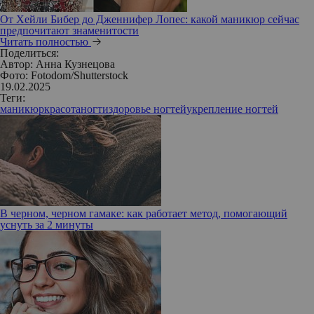
От Хейли Бибер до Дженнифер Лопес: какой маникюр сейчас
предпочитают знаменитости
Читать полностью
Поделиться:
Автор:
Анна Кузнецова
Фото: Fotodom/Shutterstock
19.02.2025
Теги:
маникюр
красота
ногти
здоровье ногтей
укрепление ногтей
В черном, черном гамаке: как работает метод, помогающий
уснуть за 2 минуты