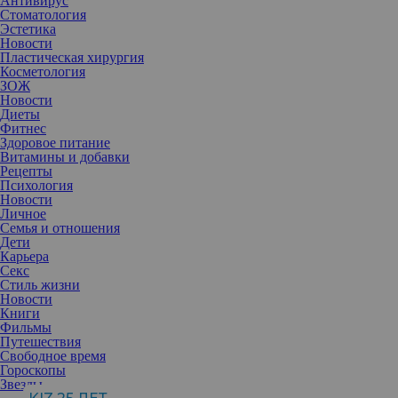
Антивирус
Стоматология
Эстетика
Новости
Пластическая хирургия
Косметология
ЗОЖ
Новости
Диеты
Фитнес
Здоровое питание
Витамины и добавки
Рецепты
Психология
Новости
Личное
Семья и отношения
Дети
Карьера
Секс
Стиль жизни
Новости
Книги
Фильмы
Путешествия
Свободное время
И вот на днях актриса похвасталась снимком, на котором
Гороскопы
отчетливо видно, насколько сильно она уменьшилась в объемах.
Звезды
Подписчики начали сравнивать Анну с ее младшей сестрой