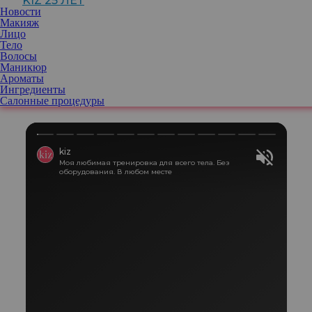
KIZ 25 ЛЕТ
Надеждой и засыпать ее восторженными комплиментами.
Новости
Ведущая «Спокойной ночи малыши» подтвердила, что результат
Макияж
ей нравится, но останавливаться на достигнутом она не
Лицо
собирается.
Тело
«Ну что, в Новый год с новыми планами. Обещаю стать лучше,
Волосы
обещаю не ругаться на детей, быть хорошей мамой,
Маникюр
традиционно обещаю себе похудеть, обещаю не лениться, много
Ароматы
танцевать и пить шампанское. Ну как-то так»,— подписала
Ингредиенты
снимок Анна Михалкова.
Салонные процедуры