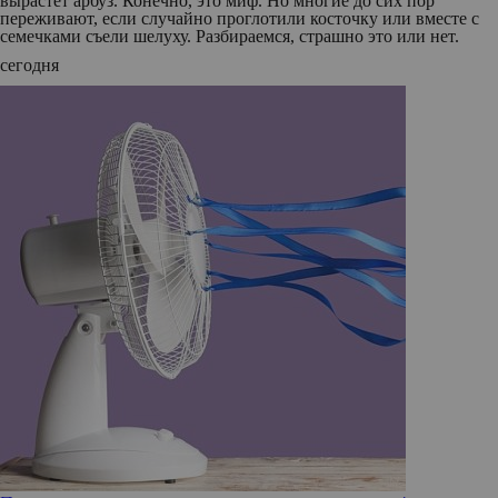
вырастет арбуз. Конечно, это миф. Но многие до сих пор
переживают, если случайно проглотили косточку или вместе с
семечками съели шелуху. Разбираемся, страшно это или нет.
сегодня