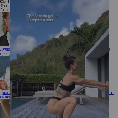
05.01.2017
Теги:
Анна Михалкова
диета
актриса
похудение
Лучший друг – виноватый бывший: как Брэд Питт заслужил
прощение Дженнифер Энистон, несмотря на новый роман
Диана была против: какие «вековые» имена Карл III хотел дать
сыновьям Уильяму и Гарри