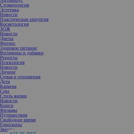
Антивирус
Главная приятная новость на этой неделе: с 11 марта
Стоматология
Ретроградный Меркурий прекращает свое действие и, наконец,
Эстетика
раскрепощает нас. Это отличное время для крупных
Новости
приобретений, уходят массовая путаница и сбои, по причине
Пластическая хирургия
которых не стоило делать серьезные операции. Кстати,
Косметология
Убывающая Луна на текущей неделе располагает к быстрому
ЗОЖ
послеоперационному заживлению.
Новости
Диеты
Влияние Урана на этой неделе будет проходить с выраженным
Фитнес
влиянием на Венеру, что располагает с 11 числа к смене имиджа,
Здоровое питание
смелым и кардинальным весенним переменам во внешности,
Витамины и добавки
экспериментам, на которые вы не могли так долго решиться.
Рецепты
Психология
В течение текущей недели продолжаем помнить про риск
Новости
повышенной аллергичности и возможной реакции на
Личное
незнакомые препараты.
Семья и отношения
Дети
9 МАРТА
Карьера
День Полнолуния даст разбалансировку женской
Секс
чувствительной психике, что превратит сегодня мастеров
Стиль жизни
красоты и бьюти-индустрии в большей степени в психологов и
Новости
«жилетку для изливаний» внутренних проблем клиентов. Тем
Книги
не менее, текущее Полнолуние находит выход в прагматичных
Фильмы
энергиях, и сегодня, несмотря на повышенную отечность, есть
Путешествия
шанс воспользоваться максимальными возможностями
Свободное время
организма усваивать и закреплять в коже питательные и
Гороскопы
увлажняющие вещества, а волосы интенсивно будут впитывать
Звезды
различные краски и маски. Помним только о риске