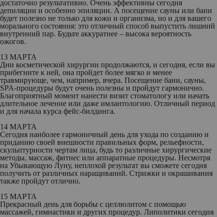
достаточно результативно. Очень эффективны сегодня
депиляции и особенно эпиляции. А посещение сауны или бани
будет полезно не только для кожи и организма, но и для вашего
морального состояния: это отличный способ выпустить лишний
внутренний пар. Будьте аккуратнее – высока вероятность
ожогов.
13 МАРТА
Дни косметической хирургии продолжаются, и сегодня, если вы
прибегните к ней, она пройдет более мягко и менее
травмирующе, чем, например, вчера. Посещение бани, сауны,
SPA-процедуры будут очень полезны и пройдут гармонично.
Благоприятный момент нанести визит стоматологу или начать
длительное лечение или даже имлантологию. Отличный период
и для начала курса фейс-билдинга.
14 МАРТА
Сегодня наиболее гармоничный день для ухода по созданию и
приданию своей внешности правильных форм, рельефности,
скульптурности чертам лица, будь то различные хирургические
методы, массаж, фитнес или аппаратные процедуры. Несмотря
на Убывающую Луну, неплохой результат вы сможете сегодня
получить от различных наращиваний. Стрижки и окрашивания
также пройдут отлично.
15 МАРТА
Прекрасный день для борьбы с целлюлитом с помощью
массажей, гимнастики и других процедур. Липолитики сегодня