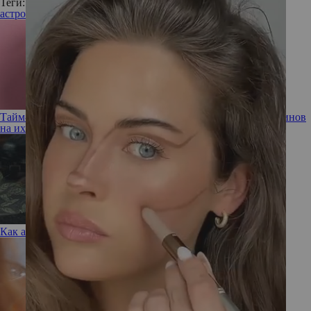
Теги:
астрология
процедуры
гороскоп
Тайм-менеджмент для БАД: влияет ли время приема витаминов
на их усвояемость?
Как актуально стилизовать тренчкот в 2025 году?