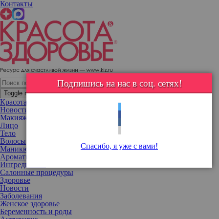
Контакты
Бьюти-сенсация: бомбочка для ванны в виде куска пиццы
Аппетитный аксессуар в ванной комнате
Подпишись на нас в соц. сетях!
Toggle navigation
Красота
Новости
Макияж
Лицо
Тело
Волосы
Спасибо, я уже с вами!
Маникюр
Ароматы
Ингредиенты
Салонные процедуры
Здоровье
Новости
Заболевания
Женское здоровье
Беременность и роды