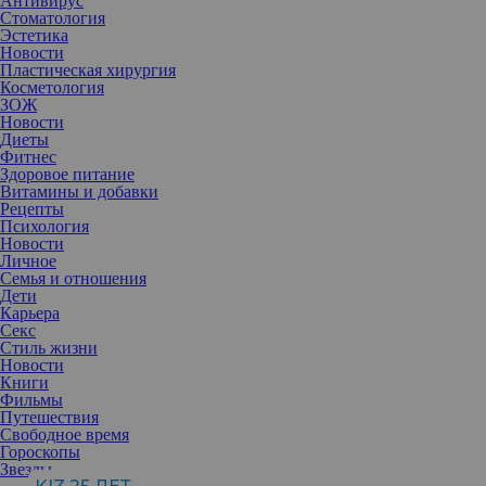
Антивирус
Стоматология
Эстетика
Новости
Пластическая хирургия
Косметология
ЗОЖ
Новости
Диеты
Фитнес
Здоровое питание
Витамины и добавки
Рецепты
Психология
Новости
Личное
Семья и отношения
Дети
Карьера
Секс
Публикация от Bath Bombs with PRIZES (@bathesda_boutique)
Июн
Стиль жизни
Новости
Необычные средства неизвестных производителей часто
Книги
становятся хитами благодаря интернету: вспомните желейные
Фильмы
помады с цветами или черные бомбочки для ванны. Новой
Путешествия
бьюти-сенсацией стала еще одна бомбочка, но на этот раз в виде
Свободное время
куска пиццы — странно, что никто не додумался до такого
Гороскопы
изобретения раньше. «Инстаграм» уже заполнен селфи, которые
Звезды
счастливые обладатели средства делают прямо в ванной