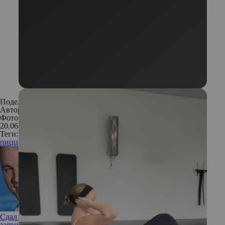
Поделиться:
Автор:
Редакция
Фото: Instagram
20.06.2017
Теги:
пицца
бомбочка для ванны
бомбочка-пицца
Сдал назад: в разгар романа с Зои Кравиц Ченнинг Татум
заявил, что не готов снова жениться