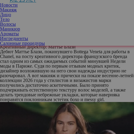
KIZ 25 ЛЕТ
бьюти-энтузиастов, потому что именно здесь формируются
Новости
новые тренды и подтверждаются уже существующие тенденции
Макияж
в макияже и прическах. Не стала в этом вопросе исключение и
Лицо
завершившаяся 7 октября Парижская неделя моды, о самых
Тело
интересных бьюти-образах которой мы уже рассказали. Теперь
Волосы
мы предлагаем вместе изучить и самые удачные или необычные
Маникюр
прически мероприятия, некоторые из которых вполне могут
Ароматы
стать актуальными трендами.
Ингредиенты
Небрежность и естественность, Chanel
Салонные процедуры
Креативный директор: Маттье Блази
Дебют Маттье Блази, покинувшего Bottega Veneta для работы в
Chanel, на посту креативного директора французского бренда
стал одним из самых ожидаемых событий минувшей Недели
моды в Париже. Судя по первым отзывам модных критик,
дизайнер возложившую на него свои надежды индустрию не
разочаровал. А вот макияж и прически на показе весенне-летней
коллекции 2026 года у стилистов и визажистов марки
получились достаточно аскетичными. Было принято
подчеркивать естественную текстуру волос моделей, а также
делать трендовые небрежные укладки, которые наверняка
понравятся поклонникам эстетик бохо и messy girl.