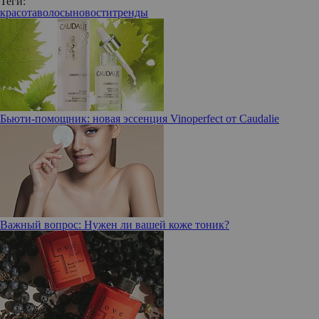
Теги:
красота
волосы
новости
тренды
Бьюти-помощник: новая эссенция Vinoperfect от Caudalie
Важный вопрос: Нужен ли вашей коже тоник?