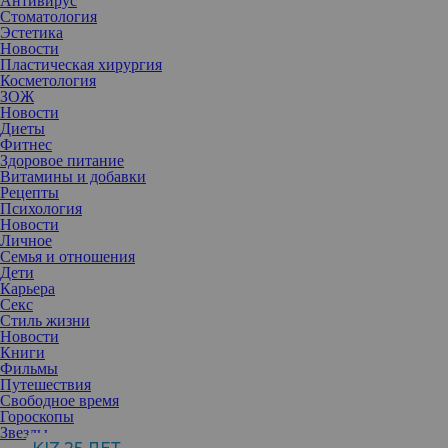
Антивирус
Стоматология
Эстетика
Новости
Пластическая хирургия
Косметология
ЗОЖ
Новости
Диеты
Фитнес
Здоровое питание
Витамины и добавки
Рецепты
Психология
Новости
Личное
Семья и отношения
Дети
Карьера
Секс
Стиль жизни
Новости
Книги
63-летняя звезда фильма «Девять с половиной недель» решила
Фильмы
продлить свою молодость и провела ряд косметических
Путешествия
процедур, в результате которых изменилась до неузнаваемости.
Свободное время
Фанаты звезды раскритиковали актрису и признались, что
Гороскопы
раньше Ким выглядела намного симпатичнее.
Звезды
Так, невооруженным взглядом видно, что знаменитость