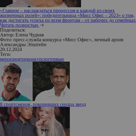
«Главное – наслаждаться процессом в каждой из своих
жизненных ролей»: победительница «Мисс Офис – 2023» о том,
как достигать успеха по всем фронтам – от рабочих до семейных
Читать полностью
Поделиться:
Автор:
Елена Чудная
Фото: пресс-служба конкурса «Мисс Офис», личный архив
Александры Эпштейн
20.12.2024
Теги:
мероприятие
конкурс
интервью
8 спортсменов, покоривших сердца звезд