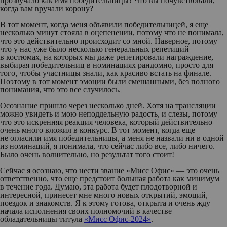
прозвучало как имя победительницы? Что вы почувствовали,
когда вам вручали корону?
В тот момент, когда меня объявили победительницей, я еще
несколько минут стояла в оцепенении, потому что не понимала,
что это действительно происходит со мной. Наверное, потому
что у нас уже было несколько генеральных репетиций
в костюмах, на которых мы даже репетировали награждение,
выбирая победительниц в номинациях рандомно, просто для
того, чтобы участницы знали, как красиво встать на финале.
Поэтому в тот момент эмоции были смешанными, без полного
понимания, что это все случилось.
Осознание пришло через несколько дней. Хотя на трансляции
можно увидеть и мою неподдельную радость, и слезы, потому
что это искренняя реакция человека, который действительно
очень много вложил в конкурс. В тот момент, когда еще
не огласили имя победительницы, а меня не назвали ни в одной
из номинаций, я понимала, что сейчас либо все, либо ничего.
Было очень волнительно, но результат того стоит!
Сейчас я осознаю, что нести звание «Мисс Офис» — это очень
ответственно, что еще предстоит большая работа как минимум
в течение года. Думаю, эта работа будет плодотворной и
интересной, принесет мне много новых открытий, эмоций,
поездок и знакомств. Я к этому готова, открыта и очень жду
начала исполнения своих полномочий в качестве
обладательницы титула
«Мисс Офис-2024»
.