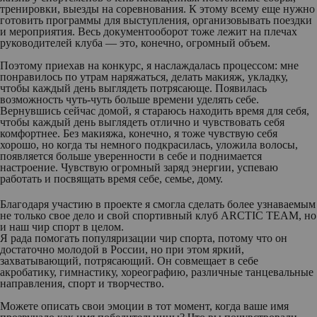
тренировки, выезды на соревнования. К этому всему еще нужно
готовить программы для выступления, организовывать поездки
и мероприятия. Весь документооборот тоже лежит на плечах
руководителей клуба — это, конечно, огромный объем.
Поэтому приехав на конкурс, я наслаждалась процессом: мне
понравилось по утрам наряжаться, делать макияж, укладку,
чтобы каждый день выглядеть потрясающе. Появилась
возможность чуть-чуть больше времени уделять себе.
Вернувшись сейчас домой, я стараюсь находить время для себя,
чтобы каждый день выглядеть отлично и чувствовать себя
комфортнее. Без макияжа, конечно, я тоже чувствую себя
хорошо, но когда ты немного подкрасилась, уложила волосы,
появляется больше уверенности в себе и поднимается
настроение. Чувствую огромный заряд энергии, успеваю
работать и посвящать время себе, семье, дому.
Благодаря участию в проекте я смогла сделать более узнаваемым
не только свое дело и свой спортивный клуб ARCTIC TEAM, но
и наш чир спорт в целом.
Я рада помогать популяризации чир спорта, потому что он
достаточно молодой в России, но при этом яркий,
захватывающий, потрясающий. Он совмещает в себе
акробатику, гимнастику, хореографию, различные танцевальные
направления, спорт и творчество.
Можете описать свои эмоции в тот момент, когда ваше имя