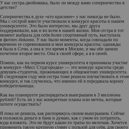
У вас сестра-двойняшка, было ли между вами соперничество в
детстве?
Соперничества в духе «кто красивее» у нас никогда не было.
Мы с сестрой вместе участвовали в конкурсе красоты в нашем
университете. Это было интересно, мы друг друга
поддерживали, как и во всем в нашей жизни. Моя сестра в тот
момент выбрала для себя более спортивный путь, выступала
в фитнес-бикини. У нас были моменты, когда совпадали по
времени ее соревнования и мои конкурсы красоты: однажды
я была в Сочи, а она в это время в Москве, и мы обе заняли
почетное второе место. Она в своей сфере, а я в своей.
Помню, как на первом курсе университета я принимала участие
в конкурсе «Мисс Студгородка» — это конкурс красоты среди
девушек-студенток, проживающих в общежитиях университета.
В следующем году моя сестра тоже решила поучаствовать в этом
конкурсе, и так случилось, что именно ей я передавала корону
победительницы.
Как вы планируете распорядиться выигрышем в 3 миллиона
рублей? Есть ли у вас конкретные планы или мечты, которые
хотите осуществить?
Я пока не решила, как распоряжусь своим выигрышем. Сейчас
я положила деньги в банк и думаю, как с умом их потратить,
куда вложить. Это не будут какие-то траты по мелочам. Хочется
применить такую крупную сумму с пользой для себя, для своего