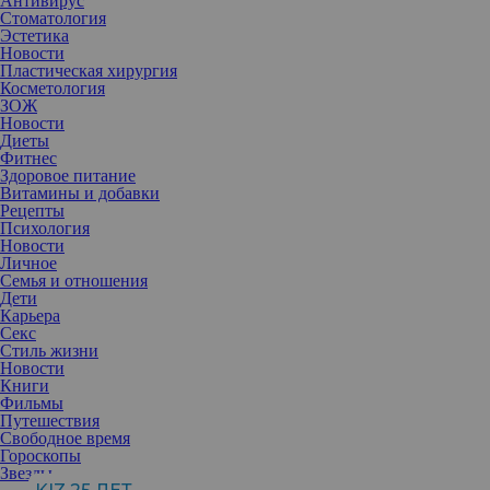
Антивирус
Стоматология
Эстетика
Новости
Пластическая хирургия
Косметология
ЗОЖ
Новости
Диеты
Фитнес
Здоровое питание
Витамины и добавки
Рецепты
Психология
Новости
Личное
Семья и отношения
Дети
Карьера
Секс
Победительница 15-го сезона «Мисс Офис» Александра
Стиль жизни
Эпштейн из Архангельска рассказала, почему решилась на
Новости
участие в конкурсе и что ей это дало, как она смогла создать
Книги
клуб чир спорта и сделать его успешным.
Фильмы
Путешествия
Александра, что вас вдохновило на участие в конкурсе, какие
Свободное время
цели вы перед собой ставили?
Гороскопы
Звезды
Я уже принимала участие в конкурсах красоты, но в этот раз