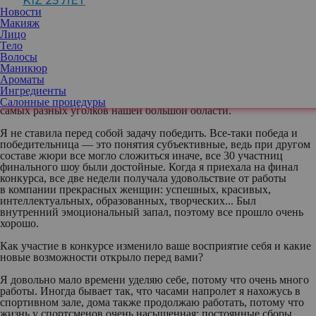
KIZ 25 ЛЕТ
мне хотелось вырваться из привычной суеты. Главная цель,
Новости
которую я ставила — посвятить время себе. Собственно, это
Макияж
у меня получилось сделать в полной мере.
Лицо
Тело
Три осенних месяца, каждый день, все свободное время я
Волосы
посвящала подготовке к конкурсу и отчетливо понимала, что
Маникюр
делаю это для себя, а еще для того, чтобы достойным образом
Ароматы
представить свой спортивный клуб, свой регион и родной город
Ингредиенты
Онегу, потому что поддерживали меня буквально все земляки из
Салонные процедуры
самых разных уголков нашей большой области.
Я не ставила перед собой задачу победить. Все-таки победа и
победительница — это понятия субъективные, ведь при другом
составе жюри все могло сложиться иначе, все 30 участниц
финального шоу были достойные. Когда я приехала на финал
конкурса, все две недели получала удовольствие от работы
в компании прекрасных женщин: успешных, красивых,
интеллектуальных, образованных, творческих... Был
внутренний эмоциональный запал, поэтому все прошло очень
хорошо.
Как участие в конкурсе изменило ваше восприятие себя и какие
новые возможности открыло перед вами?
Я довольно мало времени уделяю себе, потому что очень много
работы. Иногда бывает так, что часами напролет я нахожусь в
спортивном зале, дома также продолжаю работать, потому что
жизнь у спортсменов очень насыщенная: постоянные сборы,