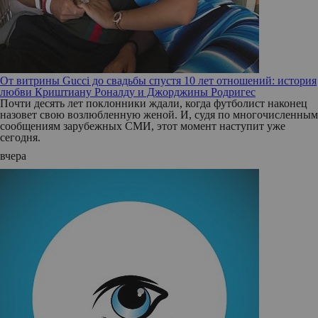
От витрины Gucci до свадьбы спустя 10 лет отношений: история
любви Криштиану Роналду и Джорджины Родригес
Почти десять лет поклонники ждали, когда футболист наконец
назовет свою возлюбленную женой. И, судя по многочисленным
сообщениям зарубежных СМИ, этот момент наступит уже
сегодня.
вчера