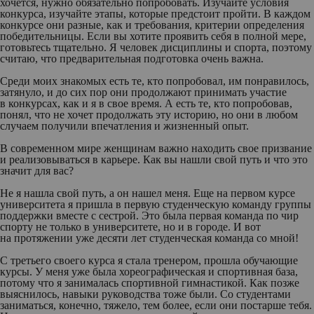
хочется, нужно обязательно попробовать. Изучайте условия
конкурса, изучайте этапы, которые предстоит пройти. В каждом
конкурсе они разные, как и требования, критерии определения
победительницы. Если вы хотите проявить себя в полной мере,
готовьтесь тщательно. Я человек дисциплины и спорта, поэтому
считаю, что предварительная подготовка очень важна.
Среди моих знакомых есть те, кто попробовал, им понравилось,
затянуло, и до сих пор они продолжают принимать участие
в конкурсах, как и я в свое время. А есть те, кто попробовав,
понял, что не хочет продолжать эту историю, но они в любом
случаем получили впечатления и жизненный опыт.
В современном мире женщинам важно находить свое призвание
и реализовываться в карьере. Как вы нашли свой путь и что это
значит для вас?
Не я нашла свой путь, а он нашел меня. Еще на первом курсе
университета я пришла в первую студенческую команду группы
поддержки вместе с сестрой. Это была первая команда по чир
спорту не только в университете, но и в городе. И вот
на протяжении уже десяти лет студенческая команда со мной!
С третьего своего курса я стала тренером, прошла обучающие
курсы. У меня уже была хореографическая и спортивная база,
потому что я занималась спортивной гимнастикой. Как позже
выяснилось, навыки руководства тоже были. Со студентами
заниматься, конечно, тяжело, тем более, если они постарше тебя.