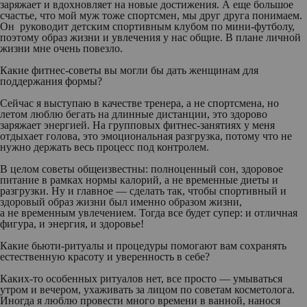
заряжает и вдохновляет на новые достижения. А еще большое
счастье, что мой муж тоже спортсмен, мы друг друга понимаем.
Он руководит детским спортивным клубом по мини-футболу,
поэтому образ жизни и увлечения у нас общие. В плане личной
жизни мне очень повезло.
Какие фитнес-советы вы могли бы дать женщинам для
поддержания формы?
Сейчас я выступаю в качестве тренера, а не спортсмена, но
летом люблю бегать на длинные дистанции, это здорово
заряжает энергией. На групповых фитнес-занятиях у меня
отдыхает голова, это эмоциональная разгрузка, потому что не
нужно держать весь процесс под контролем.
В целом советы общеизвестны: полноценный сон, здоровое
питание в рамках нормы калорий, а не временные диеты и
разгрузки. Ну и главное — сделать так, чтобы спортивный и
здоровый образ жизни был именно образом жизни,
а не временным увлечением. Тогда все будет супер: и отличная
фигура, и энергия, и здоровье!
Какие бьюти-ритуалы и процедуры помогают вам сохранять
естественную красоту и уверенность в себе?
Каких-то особенных ритуалов нет, все просто — умываться
утром и вечером, ухаживать за лицом по советам косметолога.
Иногда я люблю провести много времени в ванной, нанося