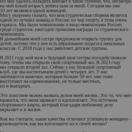
Но мне удалось наладить контакт в такой степени, что, несмотря
на мой юный возраст, ребята шли за мной. Сегодня мы уже
10 лет являемся одной командой.
Могу уверенно сказать, что моя студенческая сборная является
одной из лучших команд в России по чир спорту, я этим очень
горжусь. Мы были чемпионами и вице-чемпионами России
среди студентов, ежегодно привозим награды со студенческого
чемпионата.
В дальнейшем моей сестре предложили открыть группу для
детей, потому что у нее есть образование педагога начальных
классов. С 2018 года у нас работают детские группы.
В 2021 году мой муж и будущий муж сестры посодействовали
тому, чтобы мы открыли свой спортивный зал. В 2023 году
мы открыли второй зал. Сейчас у нас большой спортивный
клуб, где мы воспитываем детей с четырех лет. У нас
занимаются мамочки, которым больше 50 лет, они тоже
выступают на соревнованиях, не только местных,
но и выездных.
Это поистине можно назвать делом моей жизни. Это то, что мне
нравится, что меня заряжает и вдохновляет. Это источник
спортивного азарта, который благодаря любимому делу
окрыляет и в жизни.
Как вы считаете, какие качества отличают успешную женщину-
руководителя, как вы воплощаете их в своей жизни?