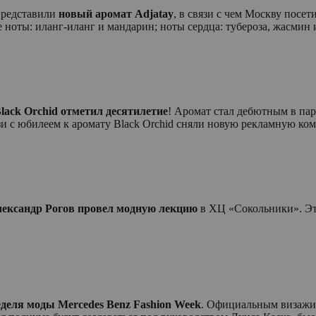
редставили
новый аромат
Adjatay
, в связи с чем Москву пос
ноты: иланг-иланг и мандарин; ноты сердца: тубероза, жасмин и
lack
Orchid
отметил десятилетие
! Аромат стал дебютным в п
и с юбилеем к аромату Black Orchid сняли новую рекламную ком
ександр Рогов провел модную лекцию
в ХЦ «Сокольники». Эт
Неделя моды
Mercedes
Benz
Fashion
Week
. Официальным визажис