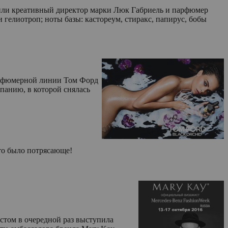
етили креативный директор марки Люк Габриель и парфюмер
 гелиотроп; ноты базы: кастореум, стиракс, папирус, бобы
арфюмерной линии Том Форд
панию, в которой снялась
о было потрясающе!
том в очередной раз выступила