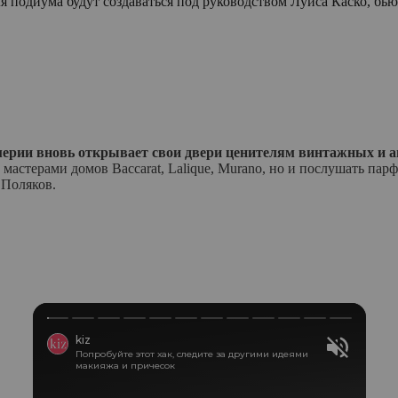
 подиума будут создаваться под руководством Луиса Каско, бью
мерии вновь открывает свои двери ценителям винтажных и 
мастерами домов Baccarat, Lalique, Murano, но и послушать п
 Поляков.