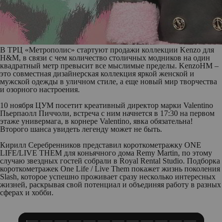
В ТРЦ «Метрополис» стартуют продажи коллекции Kenzo для
H&M
, в связи с чем количество столичных модников на один
квадратный метр превысит все мыслимые пределы. KenzoHM –
это совместная дизайнерская коллекция яркой женской и
мужской одежды в уличном стиле, а еще новый мир творчества
и озорного настроения.
10 ноября ЦУМ посетит креативный директор марки Valentino
Пьерпаолл Пиччоли
, встреча с ним начнется в 17:30 на первом
этаже универмага, в корнере Valentino, явка обязательна!
Второго шанса увидеть легенду может не быть.
Кирилл Серебренников представил короткометражку ONE
LIFE/LIVE THEM
для коньячного дома Remy Martin, по этому
случаю звездных гостей собрали в Royal Rental Studio. Подборка
короткометражек One Life / Live Them покажет жизнь поколения
Slash, которое успешно проживает сразу несколько интересных
жизней, раскрывая свой потенциал и объединяя работу в разных
сферах и хобби.