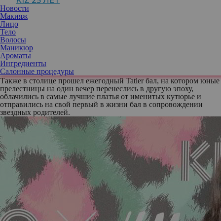
KIZ 25 ЛЕТ
NEW CID Cosmetics уже в продаже – ищите в салоне Buro
Новости
Beauty и фирменном онлайн-магазине бренда.
Макияж
Лицо
Компания «Аутентика» провела очередную вечеринку Noize
. 4
Тело
креативные команды (лучшие парикмахеры мира – Ричард
Волосы
Эшфорт (Saco), Питер Грей, команда Японии, Эрос (Тайвань)), 4
Маникюр
арт-перформанса, 14 международных гостей, 1500 кв.м
Ароматы
вдохновения – все это о самом мистическом событии года! Мы
Ингредиенты
под впечатлением!
Салонные процедуры
Также в столице прошел ежегодный Tatler бал
, на котором юные
прелестницы на один вечер перенеслись в другую эпоху,
облачились в самые лучшие платья от именитых кутюрье и
отправились на свой первый в жизни бал в сопровождении
звездных родителей.