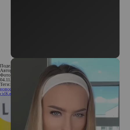
Поделиться:
Автор:
Амира Хамурзаева
Фото: Предоставлены PR-службой
04.11.2016
Теги:
новости
новости красоты
beauty news
бьюти-новости
new
cid
Кирилл Серебренников
татлер бал
KenzoHM