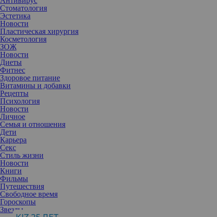
Антивирус
Стоматология
Эстетика
Новости
Пластическая хирургия
Косметология
ЗОЖ
Новости
Диеты
Фитнес
Здоровое питание
Витамины и добавки
Рецепты
Психология
Новости
Личное
Семья и отношения
Дети
Карьера
Секс
Стиль жизни
Новости
Книги
Английский бренд NEW CID Cosmetics 31 октября впервые
Фильмы
презентовал свою косметику на российском рынке.
По случаю
Путешествия
запуска столицу посетил ведущий визажист марки и стилист
Свободное время
бутика-салона Burlingtons – James McKnight, который рассказал о
Гороскопы
своих звездных и высокотехнологичных продуктах и попутно
Звезды
виртуозно выполнил ими макияж модели. Кстати, косметика