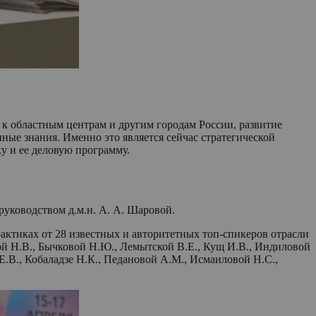
к областным центрам и другим городам России, развитие
ные знания. Именно это является сейчас стратегической
ку и ее деловую программу.
руководством д.м.н. А. А. Шаровой.
актиках от 28 известных и авторитетных топ-спикеров отрасли
вой Н.В., Бычковой Н.Ю., Лемытской В.Е., Кущ И.В., Индиловой
 Е.В., Кобаладзе Н.К., Педановой А.М., Исмаиловой Н.С.,