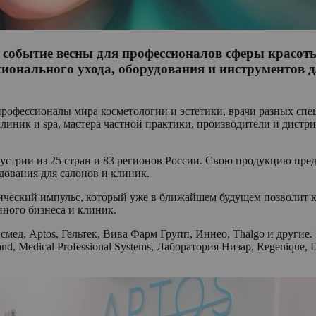
ое событие весны для профессионалов сферы красо
сионального ухода, оборудования и инструментов д
профессионалы мира косметологии и эстетики, врачи разных спе
клиник и spa, мастера частной практики, производители и дист
устрии из 25 стран и 83 регионов России. Свою продукцию пре
дования для салонов и клиник.
ческий импульс, который уже в ближайшем будущем позволит к
нного бизнеса и клиник.
тисмед, Aptos, Гельтек, Вива Фарм Групп, Иннео, Thalgo и другие
d, Medical Professional Systems, Лаборатория Низар, Regenique, 