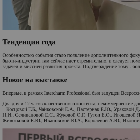
Тенденции года
Особенностью события стало появление дополнительного фокус
бьюти-индустрии там сейчас идет стремительно, и следует пом
задачей и миссией развития проекта. Подтверждение тому - бо
Новое на выставке
Впервые, в рамках Intercharm Professional был запущен Всерос
Два дня и 12 часов качественного контента, некоммерческие д
– Косцовой Т.Б., Чайковской Е.А., Пастернак Е.Ю., Ураковой 
Н.И., Селивановой Е.С., Жуковой О.Г., Гутоп Е.О., Игошевой Я
Животковой Е.Ю., Ивановской Ю.А., Королевой А.Ю., Иконник