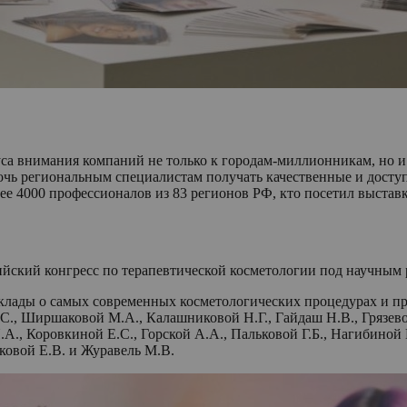
а внимания компаний не только к городам-миллионникам, но и 
очь региональным специалистам получать качественные и доступ
лее 4000 профессионалов из 83 регионов РФ, кто посетил выстав
сийский конгресс по терапевтической косметологии под научным 
оклады о самых современных косметологических процедурах и пр
Д.С., Ширшаковой М.А., Калашниковой Н.Г., Гайдаш Н.В., Грязе
.А., Коровкиной Е.С., Горской А.А., Пальковой Г.Б., Нагибиной
овой Е.В. и Журавель М.В.