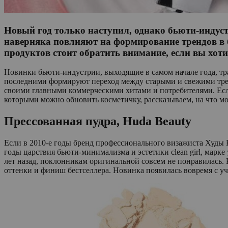
Новый год только наступил, однако бьюти-индус
наверняка повлияют на формирование трендов в б
продуктов стоит обратить внимание, если вы хот
Новинки бьюти-индустрии, выходящие в самом начале года, тр
последними формируют переход между старыми и свежими тренд
своими главными коммерческими хитами и потребителями. Если
которыми можно обновить косметичку, рассказываем, на что м
Прессованная пудра, Huda Beauty
Если в 2010-е годы бренд профессионального визажиста Худы К
годы царствия бьюти-минимализма и эстетики clean girl, марке
лет назад, поклонникам оригинальной совсем не понравилась.
оттенки и финиш бестселлера. Новинка появилась вовремя с у