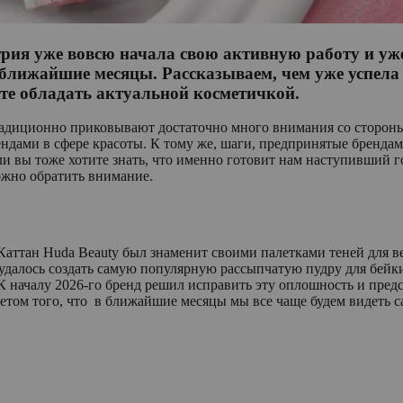
трия уже вовсю начала свою активную работу и уж
лижайшие месяцы. Рассказываем, чем уже успела 
ите обладать актуальной косметичкой.
адиционно приковывают достаточно много внимания со стороны 
ами в сфере красоты. К тому же, шаги, предпринятые брендами
 вы тоже хотите знать, что именно готовит нам наступивший го
ожно обратить внимание.
аттан Huda Beauty был знаменит своими палетками теней для ве
 удалось создать самую популярную рассыпчатую пудру для бейки
 К началу 2026-го бренд решил исправить эту оплошность и пр
четом того, что в ближайшие месяцы мы все чаще будем видеть