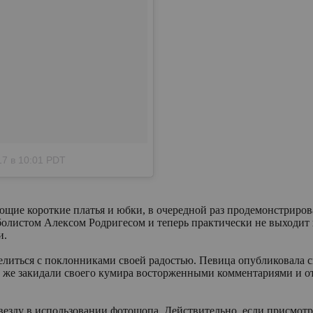
7 в 10:01 PDT
щие короткие платья и юбки, в очередной раз продемонстрирова
олистом Алексом Родригесом и теперь практически не выходит и
и.
делиться с поклонниками своей радостью. Певица опубликовала с
же закидали своего кумира восторженными комментариями и отме
звезду в использовании фотошопа. Действительно, если присмотр