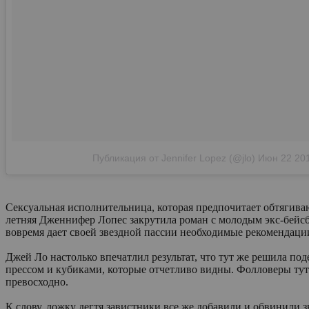
Публикация от Jennifer Lopez (@jlo)
Июн 22 201
Сексуальная исполнительница, которая предпочитает обтягиваю
летняя Дженнифер Лопес закрутила роман с молодым экс-бейсб
вовремя дает своей звездной пассии необходимые рекомендаци
Джей Ло настолько впечатлил результат, что тут же решила по
прессом и кубиками, которые отчетливо видны. Фолловеры тут 
превосходно.
К слову, ложку дегтя завистники все же добавили и обвинили 