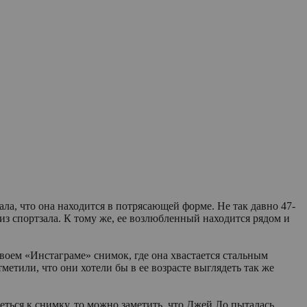
ла, что она находится в потрясающей форме. Не так давно 47-
з спортзала. К тому же, ее возлюбленный находится рядом и
воем «Инстаграме» снимок, где она хвастается стальным
тили, что они хотели бы в ее возрасте выглядеть так же
еться к снимку, то можно заметить, что Джей Ло пыталась