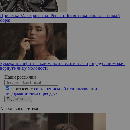
Прическа Малефисенты: Рената Литвинова показала новый
образ
Бумеранг-лифтинг: как малотравматичная процедура поможет
вернуть лицу молодость
Наши рассылки
Согласен с
соглашением об использовании
информационного ресурса
Подписаться
Актуальные статьи