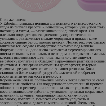
Сила женьшеня
У
Erborian
появилась новинка для активного антивозрастного
ухода из ритуала красоты «Женьшень», который уже успел стать
настоящим хитом, —
разглаживающий дневной крем
. Он
идеально подходит для ежедневного ухода: интенсивно
увлажняет, разглаживает мелкие морщинки и придает коже
здоровое сияние без ощущения тяжести. Легкая текстура быстро
впитывается, создавая комфортное покрытие под макияж.
Формула новинки дополнена экстрактом ферментированного
цветка женьшеня, сигнальным пептидом и экстрактом акмеллы,
которые выравнивают цвет лица, активно стимулируют
выработку коллагена и обладают выраженным разглаживающим
действием. В синергии компоненты дают эффект, который
сравним с результатами от использования ретинола. Кожа
становится более гладкой, упругой, эластичной и обретает
восхитительную мягкость и нежность.
Корень женьшеня на протяжении многих веков ценится за свои
уникальные свойства. Он поддерживает естественный процесс
обновления и регенерации клеток, оказывает укрепляющее и
восстанавливающее действие, уменьшает признаки возрастных
изменений, улучшает микроциркуляцию, стимулирует
выработку коллагена, помогает сохранить упругость и
эластичность кожи, делает ее мягкой и нежной. Женьшень