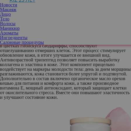
KIZ 25 ЛЕТ
уменьшить шероховатости, морщины и неровности, стимулируя
Новости
обновление клеток и возвращая коже красоту и молодость.
Макияж
Пролонгированный антивозрастной эффект выражается в
Лицо
повышении ее упругости, эластичности и тонуса. В результате
Тело
кожа становится невероятно красивой, гладкой и сияющей.
Волосы
Маникюр
В составе новинки — цветочные кислоты и проколлагеновый
Ароматы
трипептид.
Ингредиенты
AHA-кислоты и пировиноградная кислота, которые содержатся
Салонные процедуры
в цветках гибискуса сабдариффы, способствуют
отшелушиванию отмерших клеток. Этот процесс стимулирует
обновление кожи, в итоге улучшается ее внешний вид.
Антивозрастной трипептид позволяет повысить выработку
коллагена и эластина в коже. Этот компонент прицельно
воздействует на маркеры молодости тела: день за днем морщины
разглаживаются, кожа становится более упругой и подтянутой.
Дополнительно в состав включено органическое масло орехов
кешью для питания и комфорта кожи, а также производное
витамина Е, мощный антиоксидант, который защищает клетки
от окислительного стресса. Вместе они повышают эластичность
и улучшают состояние кожи.