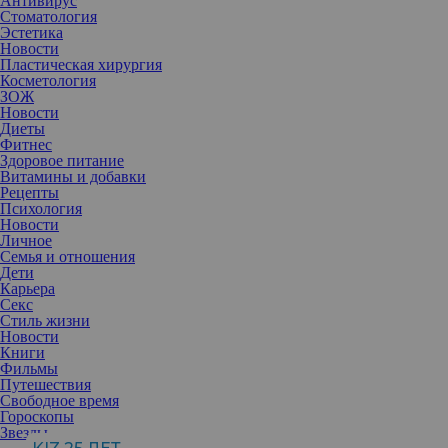
Антивирус
Стоматология
Эстетика
Новости
Пластическая хирургия
Косметология
ЗОЖ
Новости
Диеты
Фитнес
Здоровое питание
Витамины и добавки
Рецепты
Психология
Новости
Личное
Семья и отношения
Дети
Карьера
Оказывается, бьюти-средства работают не хуже
Секс
антидепрессантов. Когда появляются прекрасные косметические
Стиль жизни
новинки, которые не терпится попробовать, сразу забываешь
Новости
обо всех неприятностях.
Книги
Фильмы
Цветы и пептиды
Путешествия
Clarins
представляет новинку —
обновляющую сыворотку для
Свободное время
ухода за телом Serum Corps Peau Neuve
. Инновационный
Гороскопы
продукт обладает двойным действием: восстанавливает и
Звезды
одновременно обновляет кожу. Сыворотка позволяет заметно