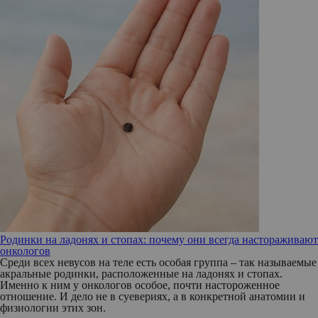
Родинки на ладонях и стопах: почему они всегда настораживают
онкологов
Среди всех невусов на теле есть особая группа – так называемые
акральные родинки, расположенные на ладонях и стопах.
Именно к ним у онкологов особое, почти настороженное
отношение. И дело не в суевериях, а в конкретной анатомии и
физиологии этих зон.