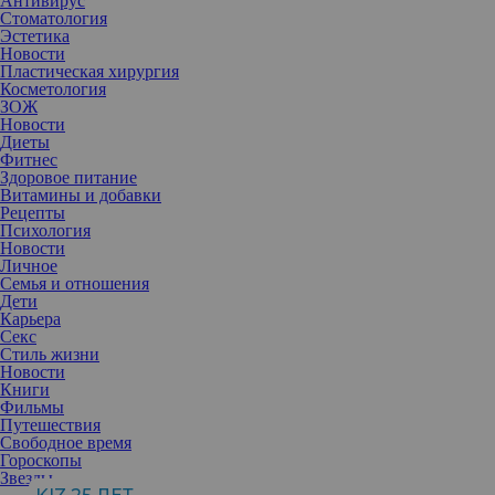
Антивирус
Стоматология
Эстетика
Новости
Пластическая хирургия
Косметология
ЗОЖ
Новости
Диеты
Фитнес
Здоровое питание
Витамины и добавки
Рецепты
Психология
Новости
Личное
Семья и отношения
Дети
Карьера
Секс
Стиль жизни
Новости
Книги
Фильмы
Путешествия
Свободное время
Гороскопы
Звезды
Boutique de parfums – это абсолютно новый и нетипичный