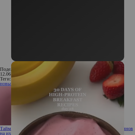
Поделиться:
12.06.2019
Теги:
новый бутик
парфюмерия
Boutique de parfums
Тайм-менеджмент для БАД: влияет ли время приема витаминов
на их усвояемость?