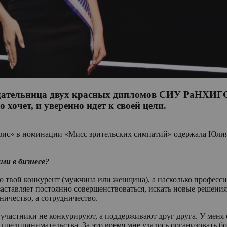
адательница двух красных дипломов СИУ РаНХИГС,
 хочет, и уверенно идет к своей цели.
Офис» в номинации «Мисс зрительских симпатий» одержала Юлия
ми в бизнесе?
кто твой конкурент (мужчина или женщина), а насколько професс
аставляет постоянно совершенствоваться, искать новые решения 
ничество, а сотрудничество.
 участники не конкурируют, а поддерживают друг друга. У меня е
редпринимательства. За это время мне удалось организовать бо