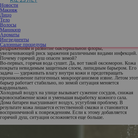
KIZ 25 ЛЕТ
напряжение, но вот только эта привычка зачастую оказывается
Новости
обманчиво приятной. Высокая температура воды не только
Макияж
вымывает естественное кожное сало, которое защищает кожу от
Лицо
вредных воздействий, но и ускоряет процесс потери влаги,
Тело
провоцируя сухость, шелушение и чувство стянутости.
Волосы
Маникюр
Вместе с горячим душем исчезает не только грязь, но и важный
Ароматы
защитный липидный барьер. Вместо желаемого эффекта мы
Ингредиенты
получаем обратный —чувствительную кожу, склонность к
Салонные процедуры
раздражениям и развитие бактериальной флоры,
увеличивающей риск заражения различными видами инфекций.
Почему горячий душ опасен зимой?
Во-первых, горячая вода сушит. Да, вот такой оксюморон. Кожа
покрыта невидимым защитным слоем, липидным барьером. Его
задача — удерживать влагу внутри кожи и предотвращать
проникновение патогенных микроорганизмов извне. Летом этот
барьер работает стабильно, но зимой ситуация меняется
кардинально.
Холодный воздух на улице вызывает сужение сосудов, снижая
кровоснабжение кожи и уменьшая выработку кожного сала.
Дома батареи высушивают воздух, усугубляя проблему. В
результате кожа лишается естественной смазки и становится
восприимчивой к повреждениям. Если к этому добавляется
горячий душ, ситуация осложняется еще больше.