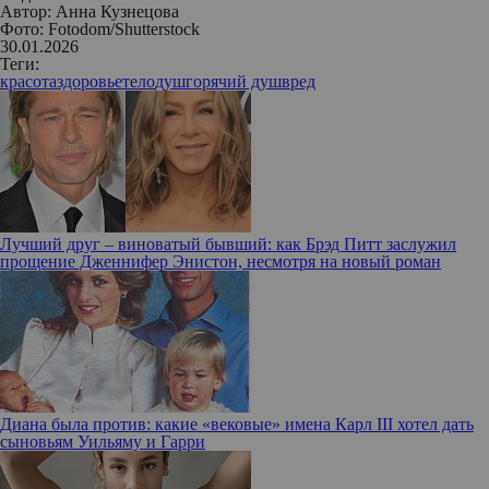
Автор:
Анна Кузнецова
Фото: Fotodom/Shutterstock
30.01.2026
Теги:
красота
здоровье
тело
душ
горячий душ
вред
Лучший друг – виноватый бывший: как Брэд Питт заслужил
прощение Дженнифер Энистон, несмотря на новый роман
Диана была против: какие «вековые» имена Карл III хотел дать
сыновьям Уильяму и Гарри