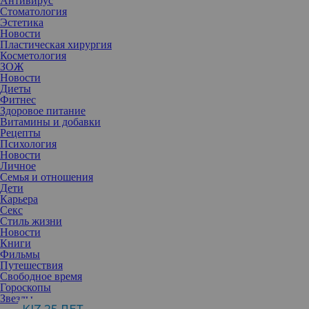
Антивирус
Стоматология
Эстетика
Новости
Пластическая хирургия
Косметология
ЗОЖ
Новости
Диеты
Фитнес
Здоровое питание
Витамины и добавки
Рецепты
Психология
Новости
Личное
Семья и отношения
Дети
Карьера
Секс
Зима — настоящее испытание для кожи, волос и всего
Стиль жизни
организма в целом. Холод, ветер и сухой воздух в помещении
Новости
плохо влияют на кожный липидный барьер. Добавьте сюда
Книги
привычку принимать горячий душ — итог: дискомфорт, сухая
Фильмы
раздраженная кожа и сниженный иммунитет.
Путешествия
Свободное время
У многих есть привычка расслабиться после прогулки на морозе
Гороскопы
или утомительного рабочего дня — принять горячий душ.
Звезды
Кажется, что такая процедура помогает снять усталость и