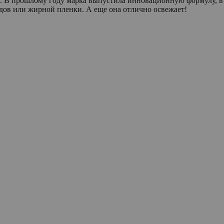
r. В прошлому году марка выпустила инновационную формулу, в к
едов или жирной пленки. А еще она отлично освежает!