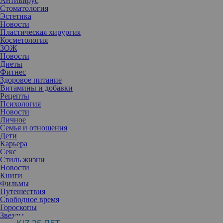
Антивирус
Стоматология
Эстетика
Новости
Пластическая хирургия
Косметология
ЗОЖ
Новости
Диеты
Фитнес
Здоровое питание
Витамины и добавки
Рецепты
Психология
Новости
Личное
Семья и отношения
Дети
Карьера
Секс
Если крупные высыпания появились не на лице, а на теле и
Стиль жизни
приносят значительный дискомфорт, нежели обычные прыщи,
Новости
это может быть признаком так называемого инверсного акне —
Книги
редкой формы акне.
Фильмы
Путешествия
Это хроническое воспалительное заболевание кожи встречается
Свободное время
достаточно редко и обсуждается не так часто как, например,
Гороскопы
экзема или псориаз. Однако при этом женщины подвержены
Звезды
ему в два раза чаще, чем мужчины. Поэтому следует обратить