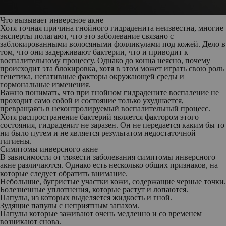
Что вызывает инверсное акне
Хотя точная причина гнойного гидраденита неизвестна, многие
эксперты полагают, что это заболевание связано с
заблокированными волосяными фолликулами под кожей. Дело в
том, что они задерживают бактерии, что и приводит к
воспалительному процессу. Однако до конца неясно, почему
происходит эта блокировка, хотя в этом может играть свою роль
генетика, негативные факторы окружающей среды и
гормональные изменения.
Важно понимать, что при гнойном гидрадените воспаление не
проходит само собой и состояние только ухудшается,
превращаясь в неконтролируемый воспалительный процесс.
Хотя распространение бактерий является фактором этого
состояния, гидраденит не заразен. Он не передается каким бы то
ни было путем и не является результатом недостаточной
гигиены.
Симптомы инверсного акне
В зависимости от тяжести заболевания симптомы инверсного
акне различаются. Однако есть несколько общих признаков, на
которые следует обратить внимание.
Небольшие, бугристые участки кожи, содержащие черные точки.
Болезненные уплотнения, которые растут и лопаются.
Папулы, из которых выделяется жидкость и гной.
Зудящие папулы с неприятным запахом.
Папулы которые заживают очень медленно и со временем
возникают снова.