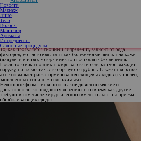
KIZ 25 ЛЕТ
внимание на основные признаки гидраденита, чтобы
Новости
действовать в правильном направлении.
Макияж
Что такое гнойный гидраденит, или инверсное акне
Лицо
Hidradenitis suppurativa
, также известный как
acne inversa
,
Тело
является хроническим заболеванием кожи и отличается от
Волосы
обычного акне тем, что развивается в более глубоких слоях
Маникюр
кожи. Излюбленные места для появления кист и фурункулов —
Ароматы
это подмышки, грудь, область паха.
Ингредиенты
Салонные процедуры
То, как проявляется гнойный гидраденит, зависит от ряда
факторов, но часто выглядит как болезненные шишки на коже
(папулы и кисты), которые не стоит оставлять без лечения.
После того как гнойники вскрываются и содержимое выходит
наружу, на их месте часто образуются рубцы. Также инверсное
акне повышает риск формирования свищевых ходов (туннелей,
заполненных гнойным содержимым).
Некоторые формы инверсного акне довольно мягкие и
достаточно легко поддаются лечению, в то время как другие
требуют в том числе хирургического вмешательства и приема
обезболивающих средств.