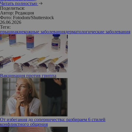
Читать полностью
Поделиться:
Автор:
Редакция
Фото: Fotodom/Shutterstock
26.06.2026
Теги:
прыщи
акне
кожные заболевания
дерматологические заболевания
Вакцинация против гриппа
От избегания до соперничества: разбираем 6 стилей
конфликтного общения