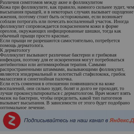
Различия симптомов между акне и фолликулитом
Кожа при фолликулите, как правило, намного сильнее зудит, чем
высыпания прыщей, и в некоторых случаях вызывает ощущение
жжения, поэтому стоит быть осторожными, если возникает
соблазн потрогать или почесать воспаленный участок. Иногда
фолликулит сопровождается покраснением кожи в форме
ореолов, окружающих инфицированные шишки, тогда как
обычный прыщи просто красные.
Если прыщи не разрешаются самостоятельно, потребуется
помощь дерматолога.
К дерматологу
Фолликулит вызывают различные бактерии и грибковая
инфекция, поэтому для ее искоренения могут потребоваться
антибиотики или антимикробная терапия. Самыми
распространенными штаммами, вызывающими фолликулит,
являются эпидермальный и золотистый стафилококк, грибок
малассезия и синегнойная палочка.
Если есть сомнения в отношении появившихся на коже
воспалений, они сильно зудят, болят и долго не проходят, то
лучше проконсультироваться с дерматологом. Врач может взять
мазок на бактерии, чтобы определить, какой тип патогенов
вызывает высыпания. В зависимости от этого будет подобрано
оптимальное лечение.