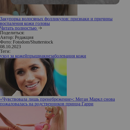
Закупорка волосяных фолликулов: признаки и причины
воспаления кожи головы
Читать полностью
Поделиться:
Автор:
Редакция
Фото: Fotodom/Shutterstock
08.10.2023
Теги:
уход за кожей
прыщи
акне
заболевания кожи
«Чувствовала лишь пренебрежение»: Меган Маркл снова
пожаловалась на родственников принца Гарри