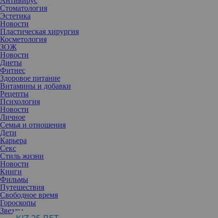
Антивирус
Стоматология
Эстетика
Новости
Пластическая хирургия
Косметология
ЗОЖ
Новости
Диеты
Фитнес
Здоровое питание
Витамины и добавки
Рецепты
Психология
Новости
Личное
Семья и отношения
Дети
Карьера
Секс
Прыщи — одно из самых неприятных воспалительных
Стиль жизни
состояний кожи. Однако ситуация может еще больше
Новости
усложниться, если это не акне, а фолликулит...
Книги
Что может быть неприятнее, чем обнаружить утром на лице
Фильмы
маленькие красные гнойники. Вероятно, в подростковый
Путешествия
период с таким сталкивались многие, что приносило
Свободное время
дискомфорт и смущение. С тех пор каждый раз, когда
Гороскопы
появляются такие элементы, невозможно отделаться от
Звезды
неспокойного чувства, особенно если быстро эти изъяны не