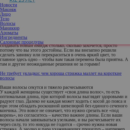
KIZ 25 ЛЕТ
как на себя, так и на все, что вас окружает. Новая форма и цвет
Новости
подарят больше уверенности и позволят посмотреть на
Макияж
ситуацию под совершенно иным углом.
Лицо
Тело
Вы хотите совершить что-то, чего сами не ожидали
Волосы
Гораздо лучше рассуждать на тему всего, что происходит в
Маникюр
жизни, с позиции «сегодня так, завтра будет по-другому».
Ароматы
Сегодня вы можете быть блондинкой, а завтра темно-русой или
Ингредиенты
обладательницей каштановых волос. Смена прически позволяет
Салонные процедуры
создавать новый имидж столько, сколько захочется, просто
потому что вы этого достойны. Если вы внезапно решили
сделать завивку или перекраситься в очень яркий цвет, то
главное здесь одно – чтобы вам такая перемена была приятна. А
там и другие неожиданные решения не за горами!
Не требует укладки: чем хороша стрижка маллет на короткие
волосы
Ваши волосы секутся и тяжело расчесываются
У каждой женщины существует «своя длина волос», то есть
оптимальная длина, при которой волосы выглядят здоровыми и
радуют глаз. Далеко не каждая может ходить с косой до пояса и
при этом обладать роскошной шевелюрой без единого сеченого
кончика. Это вовсе не означает, что нужно срезать все «под
корень», но согласитесь – качество важнее длины. Если ваши
волосы начали завязываться узелками, и вы расчесываете их
через силу, то это никуда не годится – срочно нужна новая
стрижка. А заодно и пара ухаживающих процедур – например,