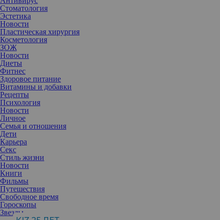
Антивирус
Стоматология
Эстетика
Новости
Пластическая хирургия
Косметология
ЗОЖ
Новости
Диеты
Фитнес
Здоровое питание
Витамины и добавки
Рецепты
Психология
Новости
Личное
Семья и отношения
Дети
Карьера
Секс
Стиль жизни
Шикарные волосы – это и магнит для мужчин, и отличное
Новости
средство для повышения самооценки. Даже если вы привыкли к
Книги
определенному стилю и любите свое отражение в зеркале,
Фильмы
иногда перемены просто необходимы.
Путешествия
Свободное время
Неудача на личном фронте
Гороскопы
Если вы недавно прекратили отношения, то поход в салон – это
Звезды
лучшее решение. Смена стиля заставит вас взглянуть по-новому