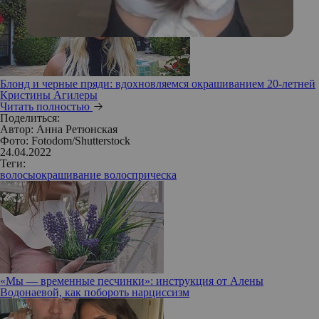
Блонд и черные пряди: вдохновляемся окрашиванием 20-летней
Кристины Агилеры
Читать полностью
Поделиться:
Автор:
Анна Ретюнская
Фото: Fotodom/Shutterstock
24.04.2022
Теги:
волосы
окрашивание волос
прическа
«Мы — временные песчинки»: инструкция от Алены
Водонаевой, как побороть нарциссизм