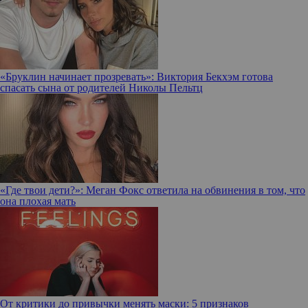
«Бруклин начинает прозревать»: Виктория Бекхэм готова
спасать сына от родителей Николы Пельтц
«Где твои дети?»: Меган Фокс ответила на обвинения в том, что
она плохая мать
От критики до привычки менять маски: 5 признаков