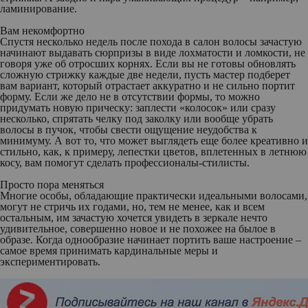
ламинирование.
Вам некомфортно
Спустя несколько недель после похода в салон волосы зачастую
начинают выдавать сюрпризы в виде лохматости и ломкости, не
говоря уже об отросших корнях. Если вы не готовы обновлять
сложную стрижку каждые две недели, пусть мастер подберет
вам вариант, который отрастает аккуратно и не сильно портит
форму. Если же дело не в отсутствии формы, то можно
придумать новую прическу: заплести «колосок» или сразу
несколько, спрятать челку под заколку или вообще убрать
волосы в пучок, чтобы свести ощущение неудобства к
минимуму. А вот то, что может выглядеть еще более креативно и
стильно, как, к примеру, лепестки цветов, вплетенных в летнюю
косу, вам помогут сделать профессионалы-стилисты.
Просто пора меняться
Многие особы, обладающие практически идеальными волосами,
могут не стричь их годами, но, тем не менее, как и всем
остальным, им зачастую хочется увидеть в зеркале нечто
удивительное, совершенно новое и не похожее на былое в
образе. Когда однообразие начинает портить ваше настроение –
самое время принимать кардинальные меры и
экспериментировать.