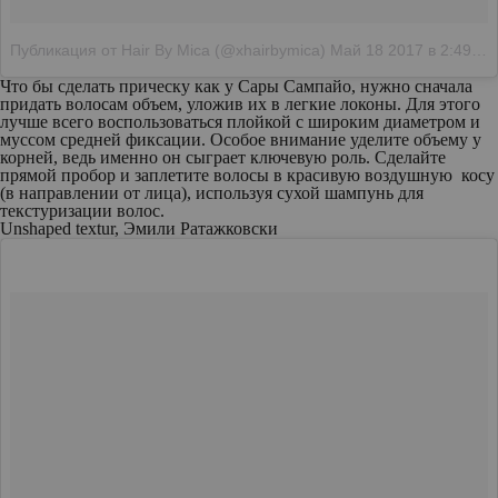
Публикация от Hair By Mica (@xhairbymica)
Май 18 2017 в 2:49 PDT
Что бы сделать прическу как у Сары Сампайо, нужно сначала
придать волосам объем, уложив их в легкие локоны. Для этого
лучше всего воспользоваться плойкой с широким диаметром и
муссом средней фиксации. Особое внимание уделите объему у
корней, ведь именно он сыграет ключевую роль. Сделайте
прямой пробор и заплетите волосы в красивую воздушную косу
(в направлении от лица), используя сухой шампунь для
текстуризации волос.
Unshaped textur, Эмили Ратажковски