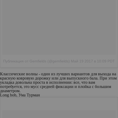
Публикация от Gemfields (@gemfields)
Май 19 2017 в 10:09 PDT
Классические волны - один из лучших вариантов для выхода на
красную ковровую дорожку или для выпускного бала. При этом
укладка довольна проста в исполнении: все, что вам
потребуется, это мусс средней фиксации и плойка с большим
диаметром.
Long bob, Ума Турман