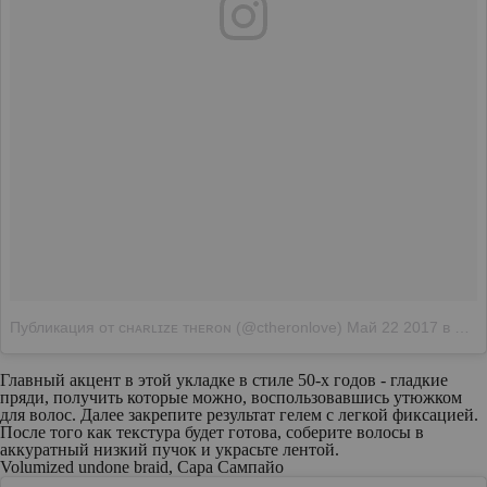
Публикация от ᴄʜᴀʀʟɪᴢᴇ ᴛʜᴇʀᴏɴ (@ctheronlove)
Май 22 2017 в 4:59 PDT
Главный акцент в этой укладке в стиле 50-х годов - гладкие
пряди, получить которые можно, воспользовавшись утюжком
для волос. Далее закрепите результат гелем с легкой фиксацией.
После того как текстура будет готова, соберите волосы в
аккуратный низкий пучок и украсьте лентой.
Volumized undone braid, Сара Сампайо