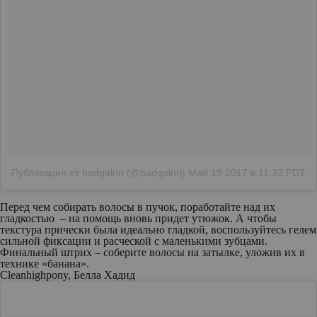
Публикация от badgalriri (@badgalriri)
Май 19 2017 в 11:32 PDT
Перед чем собирать волосы в пучок, поработайте над их
гладкостью – на помощь вновь придет утюжок. А чтобы
текстура прически была идеально гладкой, воспользуйтесь гелем
сильной фиксации и расческой с маленькими зубцами.
Финальный штрих – соберите волосы на затылке, уложив их в
технике «банана».
Cleanhighpony, Белла Хадид