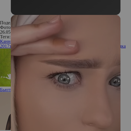
Поделиться:
Фото: Instagram
26.05.2017
Теги:
Каннский кинофестиваль 2017
Канны
2017
звезды
прическа
волосы
стиль
фестиваль
выпускной
укладка
Бьюти-помощник: новая эссенция Vinoperfect от Caudalie