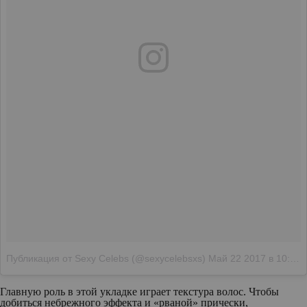
Публикация от Sexy Celebs (@sexycelebsxs)
Май 22 2017 в 10:04 PDT
Главную роль в этой укладке играет текстура волос. Чтобы
добиться небрежного эффекта и «рваной» прически,