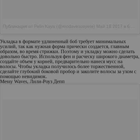
Публикация от Pelin Kaya (@modavesosyete)
Май 18 2017 в 6:11 PDT
Укладка в формате удлиненный боб требует минимальных
усилий, так как нужная форма прически создается, главным
образом, во время стрижки. Поэтому и укладку можно сделать
довольно быстро. Используя фен и расческу широкого диаметра,
создайте объем у корней, предварительно нанеся мусс на
волосы. Чтобы укладка получилось более торжественной,
сделайте глубокий боковой пробор и заколите волосы за ухом с
помощью невидимок.
Messy Waves, Лили-Роуз Депп