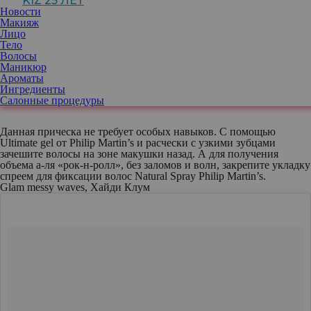
KIZ 25 ЛЕТ
Новости
Макияж
Лицо
Тело
Волосы
Маникюр
Ароматы
Публикация от Abir Ellakkis, MD (@abirellakkis)
Май 23 2017 в 5:08 PDT
Ингредиенты
Салонные процедуры
Данная прическа не требует особых навыков. С помощью
Ultimate gel от Philip Martin’s и расчески с узкими зубцами
зачешите волосы на зоне макушки назад. А для получения
объема а-ля «рок-н-ролл», без заломов и волн, закрепите укладку
спреем для фиксации волос Natural Spray Philip Martin’s.
Glam messy waves, Хайди Клум