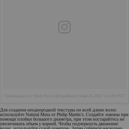
Публикация от Heidi Klum (@heidiklum)
Май 21 2017 в 4:09 PDT
Для создания неоднородной текстуры по всей длине волос
используйте Natural Muss от Philip Martin’s. Создайте локоны при
помощи плойки большого диаметра, при этом постарайтесь не
увеличивать объем у корней. Чтобы подчеркнуть движение
волос, используйте сухой шампунь. Затем соберите несколько