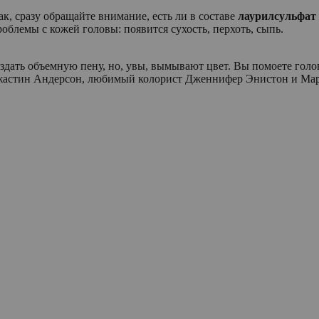
к, сразу обращайте внимание, есть ли в составе
лаурилсульфат 
облемы с кожей головы: появится сухость, перхоть, сыпь.
дать объемную пену, но, увы, вымывают цвет. Вы помоете голову
 Джастин Андерсон, любимый колорист Дженнифер Энистон и Ма